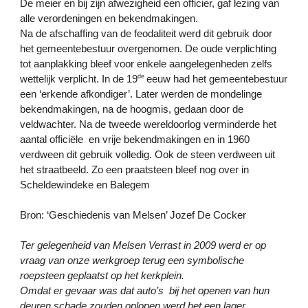
De meier en bij zijn afwezigheid een officier, gaf lezing van
alle verordeningen en bekendmakingen.
Na de afschaffing van de feodaliteit werd dit gebruik door
het gemeentebestuur overgenomen. De oude verplichting
tot aanplakking bleef voor enkele aangelegenheden zelfs
de
wettelijk verplicht. In de 19
eeuw had het gemeentebestuur
een ‘erkende afkondiger’. Later werden de mondelinge
bekendmakingen, na de hoogmis, gedaan door de
veldwachter. Na de tweede wereldoorlog verminderde het
aantal officiële en vrije bekendmakingen en in 1960
verdween dit gebruik volledig. Ook de steen verdween uit
het straatbeeld. Zo een praatsteen bleef nog over in
Scheldewindeke en Balegem
Bron: ‘Geschiedenis van Melsen’ Jozef De Cocker
Ter gelegenheid van Melsen Verrast in 2009 werd er op
vraag van onze werkgroep terug een symbolische
roepsteen geplaatst op het kerkplein.
Omdat er gevaar was dat auto’s bij het openen van hun
deuren schade zouden oplopen werd het een lager