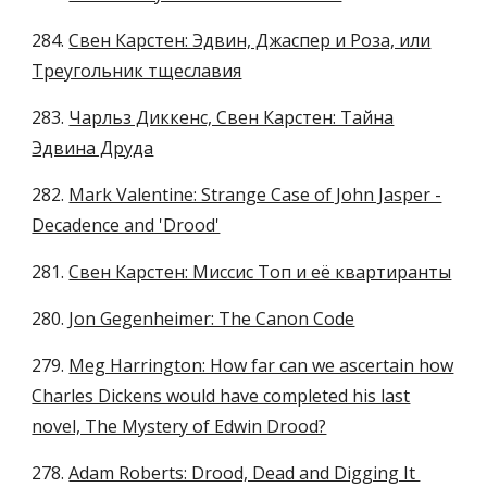
284.
Свен Карстен: Эдвин, Джаспер и Роза, или
Треугольник тщеславия
283.
Чарльз Диккенс, Свен Карстен: Тайна
Эдвина Друда
28
2
.
Mark Valentine: Strange Case of John Jasper -
Decadence and 'Drood'
281.
Свен Карстен: Миссис Топ и её квартиранты
280.
Jon Gegenheimer: The Canon Code
279.
Meg Harrington: How far can we ascertain how
Charles Dickens would have completed his last
novel, The Mystery of Edwin Drood?
278.
Adam Roberts: Drood, Dead and Digging It