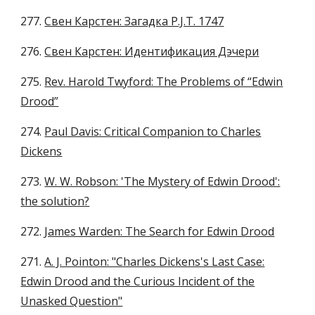
277.
Свен Карстен: Загадка P.J.T. 1747
276.
Свен Карстен: Идентификация Дэчери
275.
Rev. Harold Twyford: The Problems of “Edwin
Drood”
274.
Paul Davis: Critical Companion to Charles
Dickens
273.
W. W. Robson: 'The Mystery of Edwin Drood':
the solution?
272.
James Warden: The Search for Edwin Drood
271.
A. J. Pointon: "Charles Dickens's Last Case:
Edwin Drood and the Curious Incident of the
Unasked Question"