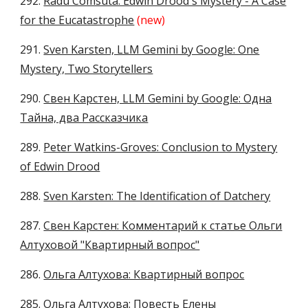
292.
Radu Comsuta: Edwin Drood's Mystery - A Case
for the Eucatastrophe
(new)
291.
Sven Karsten, LLM Gemini by Google: One
Mystery, Two Storytellers
290.
Свен Карстен, LLM Gemini by Google: Одна
Тайна, два Рассказчика
289.
Peter Watkins-Groves: Conclusion to Mystery
of Edwin Drood
288.
Sven Karsten: The Identification of Datchery
287.
Свен Карстен: Комментарий к статье Ольги
Алтуховой "Квартирный вопрос"
286.
Ольга Алтухова: Квартирный вопрос
285.
Ольга Алтухова: Повесть Елены