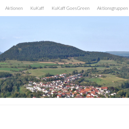
Aktionen
KuKaff
KuKaff GoesGreen
Aktionsgruppen
ip to main content
Skip to navigat