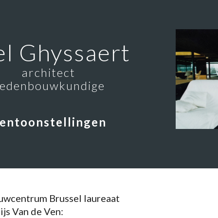
ip to main content
Skip to navigat
el Ghyssaert
architect
tedenbouwkundige
entoonstellingen
wcentrum Brussel laureaat
ijs Van de Ven: