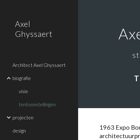
Sk
Axel
Ax
Ghyssaert
s
Architect Axel Ghyssaert
T
biografie
visie
tentoonstellingen
projecten
1963 Expo Bou
design
architectuurpr