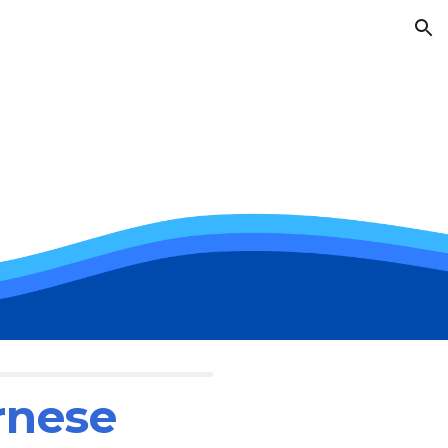
ion
rnese