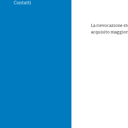
Contatti
La rievocazione st
acquisito maggior 