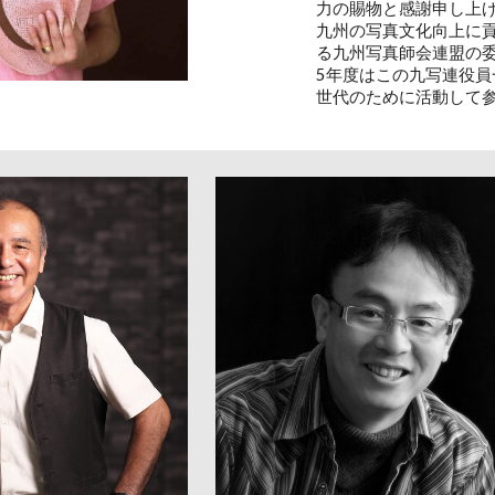
力の賜物と感謝申し上
九州の写真文化向上に
る九州写真師会連盟の
5年度はこの九写連役
世代のために活動して