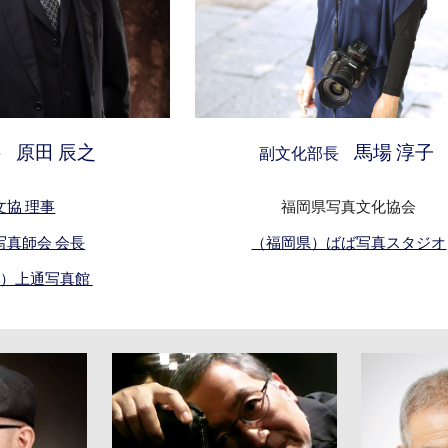
原田 辰之
馬場 淳子
長
副
文化部長
文協 理事
福岡県写真文化協会
写真師会 会長
（福岡県）ばば写真スタジオ
県）上通写真館