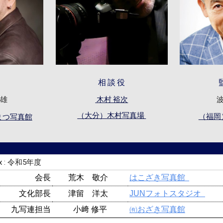
問
相 談 役
美雄
波
木村 裕次
（大分）木村写真場
（福岡
まつ写真館