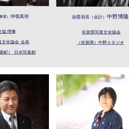
仲嶺真弥
中野博隆
事業）
副委員長（
会計
）
文協 理事
佐賀県写真文化協会
真
文化協会
会長
（
佐賀
県）
中野スタジオ
原町
）
日光写真館