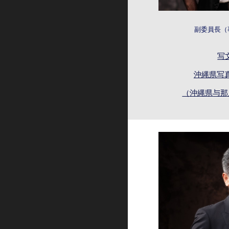
副委員長（
写
沖縄
県写
（
沖縄
県
与那