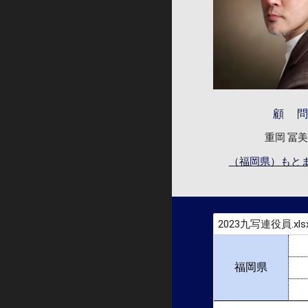
顧 
重岡 冨
（福岡県）もと