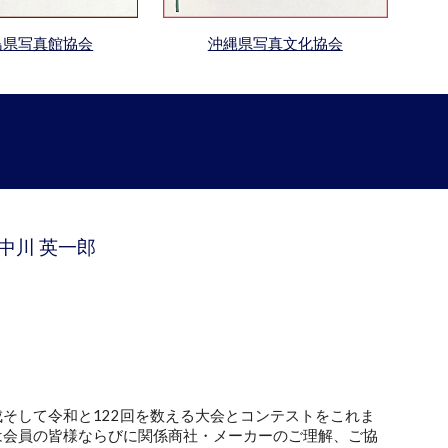
沖縄
県写真文化協会
島
県写真
館
協会
中川 英一郎
そして令和と122回を数える大会とコンテストをこれま
は会員の皆様ならびに関係商社・メーカーのご理解、ご協