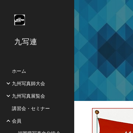
Sk
九写連
ホーム
九州写真師大会
九州写真展覧会
講習会・セミナー
会員