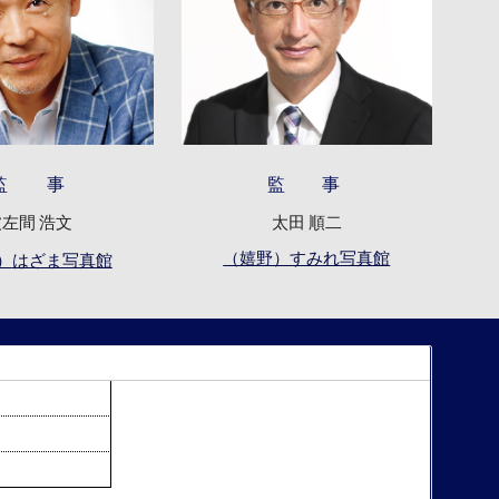
監 事
監 事
左間 浩文
太田 順二
（
嬉野）すみれ写真館
）
はざま写真館