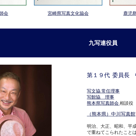
師会
宮崎
県写真文化協会
鹿児
九写連役員
第１９代 委員長
写文協 常任理事
写館協 理事
熊本県写真師会
相談役
（熊本県）中川写真館
明治、大正、昭和、平成
で重ねてこられたこと