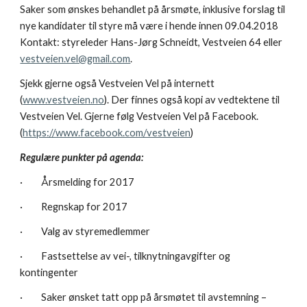
Saker som ønskes behandlet på årsmøte, inklusive forslag til 
nye kandidater til styre må være i hende innen 09.04.2018 
Kontakt: styreleder Hans-Jørg Schneidt, Vestveien 64 eller 
vestveien.vel@gmail.com
.
Sjekk gjerne også Vestveien Vel på internett 
(
www.vestveien.no
). Der finnes også kopi av vedtektene til 
Vestveien Vel. Gjerne følg Vestveien Vel på Facebook. 
(
https://www.facebook.com/vestveien
)
Regulære punkter på agenda:
·         Årsmelding for 2017
·         Regnskap for 2017
·         Valg av styremedlemmer
·         Fastsettelse av vei-, tilknytningavgifter og 
kontingenter
·         Saker ønsket tatt opp på årsmøtet til avstemning – 