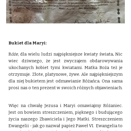
Bukiet dla Maryi:
R
óże,
dla wielu ludzi najpiękniejsze kwiaty świata
.
Nic
wiec dziwnego, że jest zwyczajem obdarowywania
ukochanych kobiet tymi kwiatami. Matka Boża też je
otrzymuje. Złote, platynowe, żywe. Ale najpiękniejszym
dla niej bukietem jest odmawianie Różańca. Ona sama
prosi nas o ten prezent w swoich różnych objawieniach.
Więc na chwałę Jezusa i Maryi omawiajmy Różaniec.
Jest on bowiem streszczeniem, pięknego i budującego
życia naszego Zbawiciela i Jego Matki. Streszczeniem
Ewangelii - jak go nazwał papież Paweł VI. Ewangelia to