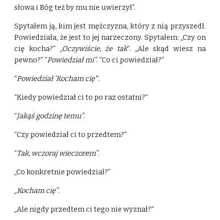
słowa i Bóg też by mu nie uwierzył”.
Spytałem ją, kim jest mężczyzna, który z nią przyszedł.
Powiedziała, że jest to jej narzeczony. Spytałem: „Czy on
cię kocha?”
„Oczywiście, że tak
”. „Ale skąd wiesz na
pewno?” “
Powiedział mi”
. “Co ci powiedział?”
“
Powiedział ‘Kocham cię’
”.
“Kiedy powiedział ci to po raz ostatni?”
“
Jakąś godzinę temu”
.
“Czy powiedział ci to przedtem?”
“
Tak, wczoraj wieczorem”
.
„Co konkretnie powiedział?”
„
Kocham cię”
.
„Ale nigdy przedtem ci tego nie wyznał?”