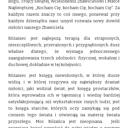
Bogu, Trójcy Świętej, Wcielonemu Zbawicielowi i Matce
Najświętszej: „Kocham Cię, kocham Cię, kocham Cię”. Za
każdym razem znaczy to coś innego, ponieważ przy
każdym dziesiątku nasz umysł rozważa nowy dowód
miłości naszego Zbawiciela.
Różaniec jest najlepszą terapią dla strapionych,
nieszczęśliwych, przerażonych i przygnębionych dusz
właśnie dlatego, że wymaga jednoczesnego
zaangażowania trzech zdolności: fizycznej, wokalnej i
duchowej, dokładnie w tej kolejności.
Różaniec jest księgą niewidomych, w której dusze
widzą i w której rozgrywa się największy dramat
miłości, jaki widział świat; jest księgą prostaczków,
która wprowadza ich w tajemnicę i wiedzę bardziej
satysfakcjonującą niż wykształcenie innych ludzi; jest
to księga starców, których oczy zamykają się pod
cieniem tego świata i otwierają na materię świata
przyszłego. Moc Różańca jest nieopisana. Jeśli