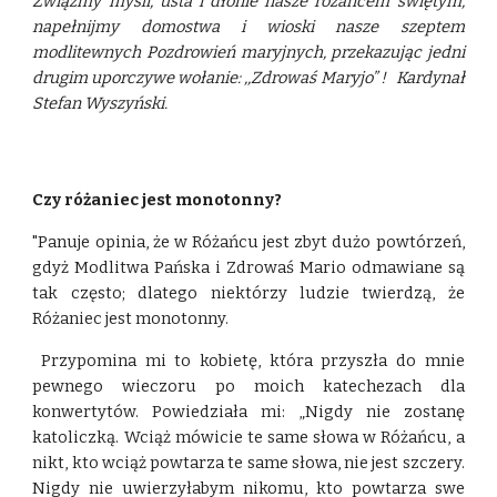
Zwiążmy myśli, usta i dłonie nasze różańcem świętym,
napełnijmy domostwa i wioski nasze szeptem
modlitewnych Pozdrowień maryjnych, przekazując jedni
drugim uporczywe wołanie: ,,Zdrowaś Maryjo” ! Kardynał
Stefan Wyszyński.
Czy różaniec jest monotonny?
"Panuje opinia, że w Różańcu jest zbyt dużo powtórzeń,
gdyż Modlitwa Pańska i Zdrowaś Mario odmawiane są
tak często; dlatego niektórzy ludzie twierdzą, że
Różaniec jest monotonny.
Przypomina mi to kobietę, która przyszła do mnie
pewnego wieczoru po moich katechezach dla
konwertytów. Powiedziała mi: „Nigdy nie zostanę
katoliczką. Wciąż mówicie te same słowa w Różańcu, a
nikt, kto wciąż powtarza te same słowa, nie jest szczery.
Nigdy nie uwierzyłabym nikomu, kto powtarza swe