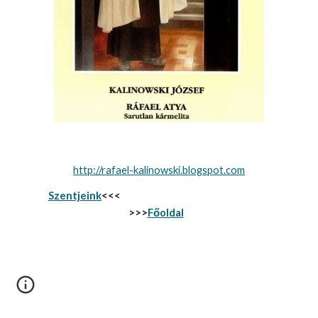
http://rafael-kalinowski.blogspot.com
Szentjeink
<<<                                                                      
>>>
Főoldal