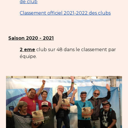
de club
Classement officiel 2021-2022 des clubs
Saison 20
20
- 202
1
2
eme
club sur 4
8
dans le classement par
équipe.