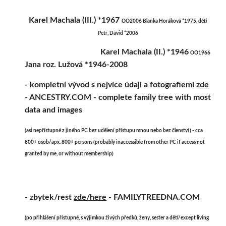
Karel Machala (III.) *1967 
OO2006 Blanka Horáková *1975, děti 
Petr, David *2006
Karel Machala (II.) *1946
OO1966
Jana roz. Lužová *1946-2008
- kompletní vývod s nejvíce údaji a fotografiemi 
zde
- ANCESTRY.COM - complete family tree with most 
data and images
(asi nepřístupné z jiného PC bez udělení přístupu mnou nebo bez členství) - cca 
800+ osob/apx. 800+ persons (probably inaccessible from other PC if access not 
granted by me, or without membership)
- zbytek/rest 
zde/here
 - FAMILYTREEDNA.COM 
(po přihlášení přístupné, s výjimkou živých předků, ženy, sester a dětí/except living 