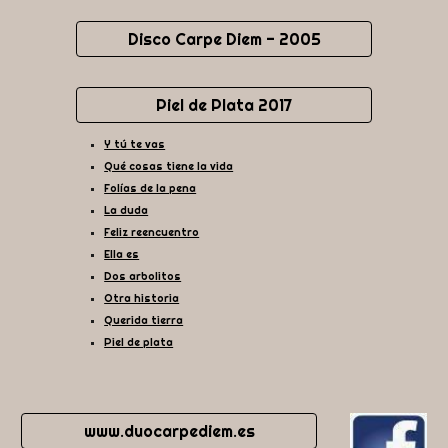
Disco Carpe Diem - 2005
Piel de Plata 2017
Y tú te vas
Qué cosas tiene la vida
Folías de la pena
La duda
Feliz reencuentro
Ella es
Dos arbolitos
Otra historia
Querida tierra
Piel de plata
www.duocarpediem.es