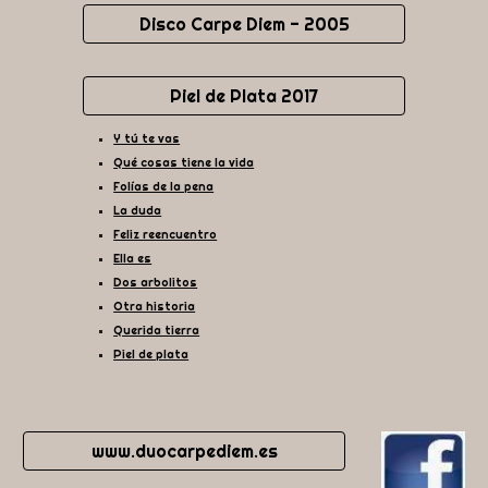
Disco Carpe Diem - 2005
Piel de Plata 2017
Y tú te vas
Qué cosas tiene la vida
Folías de la pena
La duda
Feliz reencuentro
Ella es
Dos arbolitos
Otra historia
Querida tierra
Piel de plata
www.duocarpediem.es