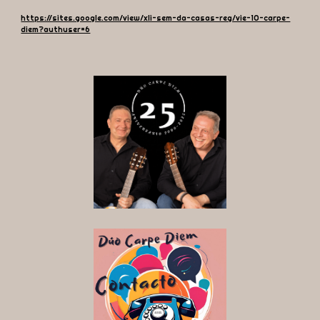
https://sites.google.com/view/xli-sem-da-casas-reg/vie-10-carpe-
diem?authuser=6