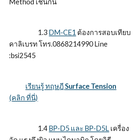
Method เช่นกัน
1.3
DM-CE1
ต้องการสอบเทียบ
คาลิเบรท โทร.0868214990 Line
:bsi2545
เรียนรู้ ทฤษฎี
Surface Tension
(คลิก ที่นี่)
1.4
BP-D5 และ BP-D5L
เครื่อง
วัด แรงตึงผิว แบบ ไดนามิก โดยวิธี