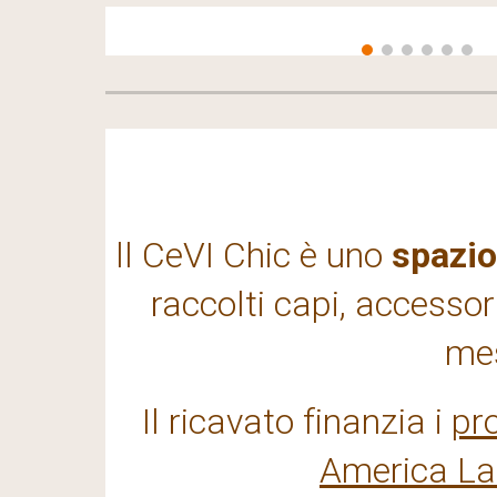
ll CeVI Chic è uno
spazio
raccolti capi, accessor
mes
Il ricavato finanzia i
pro
America Lati