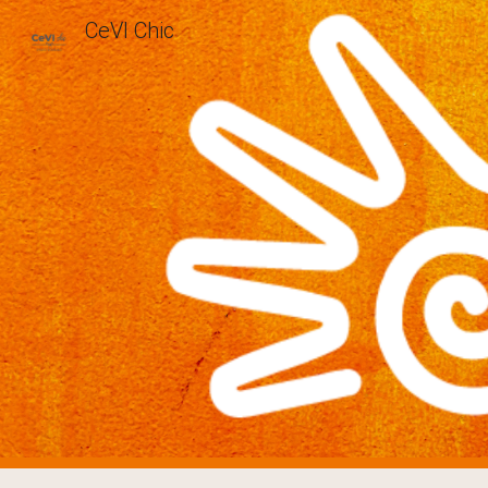
CeVI Chic
Sk