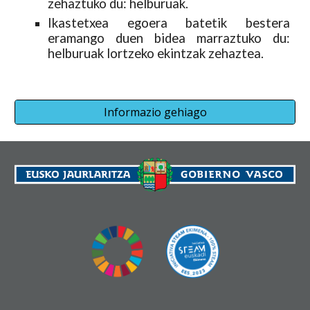
zehaztuko du: helburuak.
Ikastetxea egoera batetik bestera
eramango duen bidea marraztuko du:
helburuak lortzeko ekintzak zehaztea.
Informazio gehiago