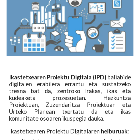
Ikastetxearen Proiektu Digitala (IPD)
baliabide
digitalen erabilera erraztu eta sustatzeko
tresna bat da, zentroko irakas, ikas eta
kudeaketa prozesuetan. Hezkuntza
Proiektuan, Zuzendaritza Proiektuan eta
Urteko Planean txertatu da eta ikas
komunitate osoaren ikuspegia dauka.
Ikastetxearen Proiektu Digitalaren
helburuak
: