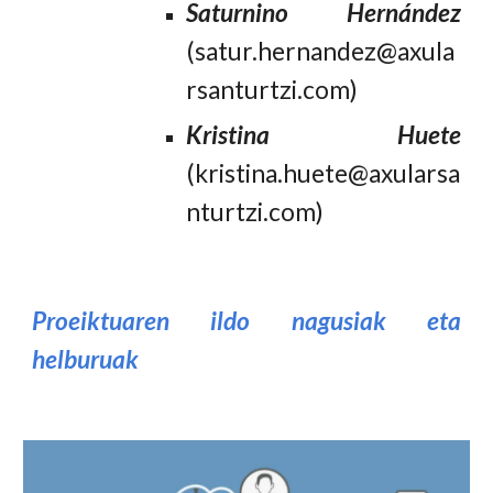
Saturnino Hernández
(satur.hernandez@axula
rsanturtzi.com)
Kristina Huete
(kristina.huete@axularsa
nturtzi.com)
Proeiktuaren ildo nagusiak eta
helburuak