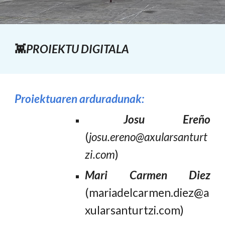
👾
PROIEKTU DIGITALA
Proiektuaren arduradunak:
J
osu Ereño
(
josu.ereno@axularsanturt
zi.com
)
Mari Carmen Diez
(mariadelcarmen.diez@a
xularsanturtzi.com)