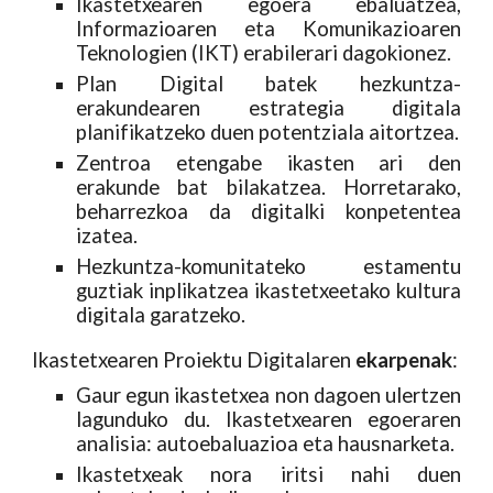
Ikastetxearen egoera ebaluatzea,
Informazioaren eta Komunikazioaren
Teknologien (IKT) erabilerari dagokionez.
Plan Digital batek hezkuntza-
erakundearen estrategia digitala
planifikatzeko duen potentziala aitortzea.
Zentroa etengabe ikasten ari den
erakunde bat bilakatzea. Horretarako,
beharrezkoa da digitalki konpetentea
izatea.
Hezkuntza-komunitateko estamentu
guztiak inplikatzea ikastetxeetako kultura
digitala garatzeko.
Ikastetxearen Proiektu Digitalaren
ekarpenak
:
Gaur egun ikastetxea non dagoen ulertzen
lagunduko du. Ikastetxearen egoeraren
analisia: autoebaluazioa eta hausnarketa.
Ikastetxeak nora iritsi nahi duen