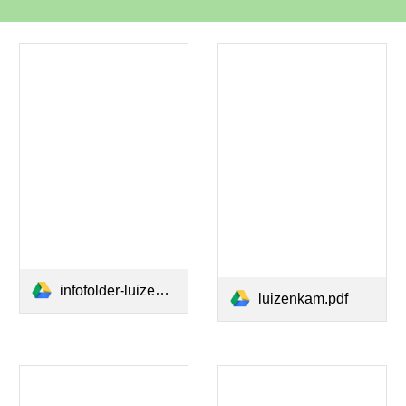
infofolder-luizen-en-neten.pdf
luizenkam.pdf