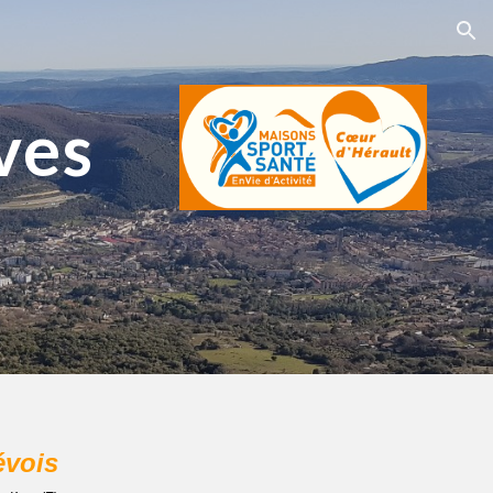
ion
ves
évois