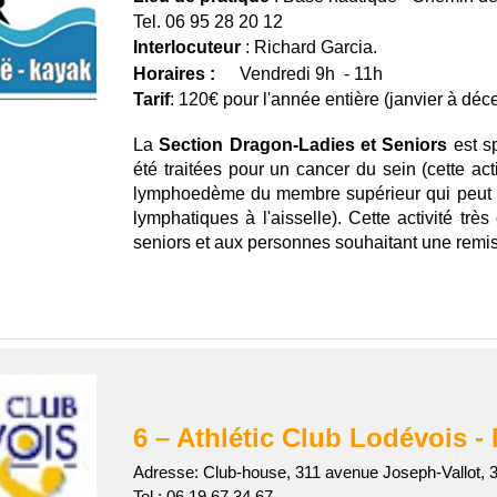
Tel. 06 95 28 20 12
Interlocuteur
: Richard Garcia.
Horaires :
Vendredi 9h - 11h
Tarif
:
120€ pour l'année entière (janvier à dé
La
Section Dragon-Ladies et Seniors
est s
été traitées pour un cancer du sein (cette ac
lymphoedème du membre supérieur qui peut ap
lymphatiques à l'aisselle). Cette activité t
seniors et aux personnes souhaitant une remis
6
– Athlétic Club Lodévois -
Adresse: Club-house, 311 avenue Joseph-Vallot,
Tel : 0
6 19 67 34 67