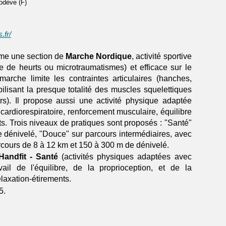
odève (F)
.fr/
me une section de
Marche Nordique
, activité sportive
e de heurts ou microtraumatismes) et efficace sur le
 marche limite les contraintes articulaires (hanches,
ilisant la presque totalité des muscles squelettiques
rs). Il propose aussi une activité physique adaptée
cardiorespiratoire, renforcement musculaire, équilibre
ts. Trois niveaux de pratiques sont proposés : "Santé"
e dénivelé, "Douce" sur parcours intermédiaires, avec
rcours de 8 à 12 km et 150 à 300 m de dénivelé.
Handfit - Santé
(activités physiques adaptées avec
ail de l'équilibre, de la proprioception, et de la
elaxation-étirements.
5.