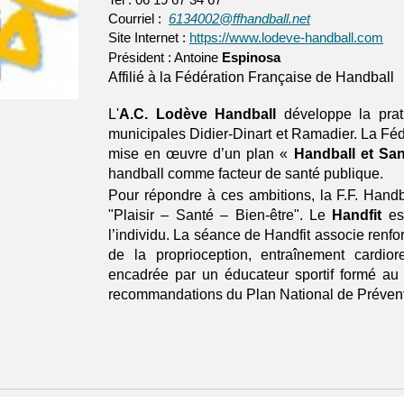
Courriel :
6134002@ffhandball.net
Site Internet :
https://www.lodeve-handball.com
Président : Antoine
Espinosa
Affilié
à la Fédération Française de Handball
L'
A.C. Lodève Handball
développe la pra
municipales Didier-Dinart et Ramadier. La Fé
mise en œuvre d’un plan «
Handball et San
handball comme facteur de santé publique.
Pour répondre à ces ambitions, la F.F. Hand
"Plaisir – Santé – Bien-être". Le
Handfit
es
l’individu. La séance de Handfit associe renfor
de la proprioception, entraînement cardiore
encadrée par un éducateur sportif formé au 
recommandations du Plan National de Préventi