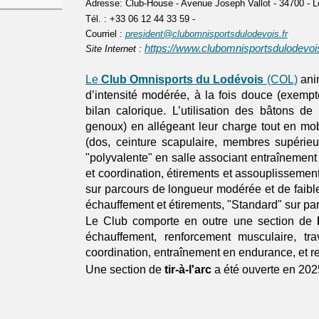
Adresse: Club-House - Avenue Joseph Vallot - 34700 - L
Tél. : +33 06 12 44 33 59 -
Courrie
l :
president@clubomnisportsdulodevois.fr
https://www.clubomnisportsdulodevois
Site Internet :
Le
Club Omnisports du Lodévois
(COL)
ani
d’intensité modérée, à la fois douce (exempt
bilan calorique. L’utilisation des bâtons de
genoux) en allégeant leur charge tout en mob
(dos, ceinture scapulaire, membres supérieu
"polyvalente" en salle associant entraîne
ment 
et coordination, étirements et assouplissemen
sur parcours de longueur modérée et de faibl
échauffement et étirements, "Standard" sur pa
Le Club comporte en outre une section de
échauffement, renforcement musculaire, trav
coordination, entraînement en endurance, et r
Une section de
tir-à-l'arc
a été ouverte en 202