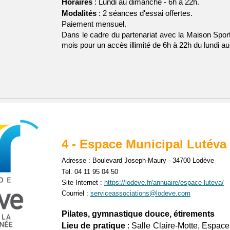
Horaires
: Lundi au dimanche - 6h à 22h.
Modalités
: 2 séances d'essai offertes.
Paiement mensuel.
Dans le cadre du partenariat avec la Maison Sport-
mois pour un accès illimité de 6h à 22h du lundi a
4 -
Espace Municipal Lutéva
Adresse : Boulevard Joseph-Maury - 34700 Lodève
Tel. 04 11 95 04 50
Site Internet :
https://lodeve.fr/annuaire/espace-luteva/
Courriel :
serviceassociations@lodeve.com
Pilates, gymnastique douce, étirements
Lieu de pratique
: Salle Claire-Motte, Espac