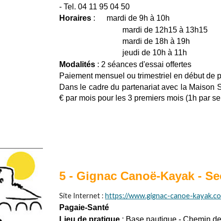
- Tel. 04 11 95 04 50
Horaires
:
mardi de 9h à 10h
mardi de 12h15 à 13h15
mardi de 18h à 19h
jeudi de 10h à 11h
Modalités
: 2 séances d'essai offertes
Paiement mensuel ou trimestriel en début de p
Dans le cadre du partenariat avec la Maison Sp
€ par mois pour les 3 premiers mois (1h par s
5
-
Gignac Canoë-Kayak - Se
Site Internet :
https://www.gignac-canoe-kayak.c
Pagaie-Santé
Lieu de pratique
: Base nautique - Chemin d