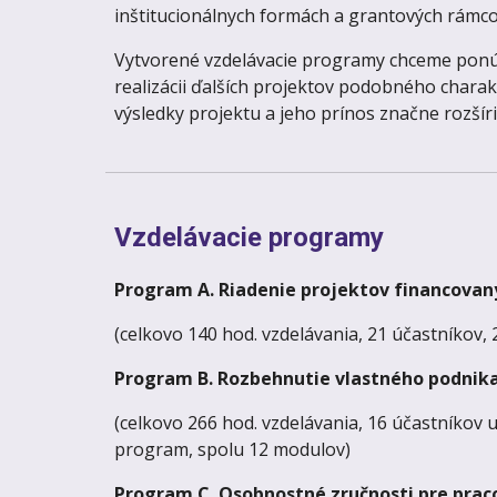
inštitucionálnych formách a grantových rámc
Vytvorené vzdelávacie programy chceme ponúk
realizácii ďalších projektov podobného charakt
výsledky projektu a jeho prínos značne rozšíri
Vzdelávacie programy
Program A. Riadenie projektov financovan
(celkovo 140 hod. vzdelávania, 21 účastníkov,
Program B. Rozbehnutie vlastného podnik
(celkovo 266 hod. vzdelávania, 16 účastníkov 
program, spolu 12 modulov)
Program C. Osobnostné zručnosti pre prac