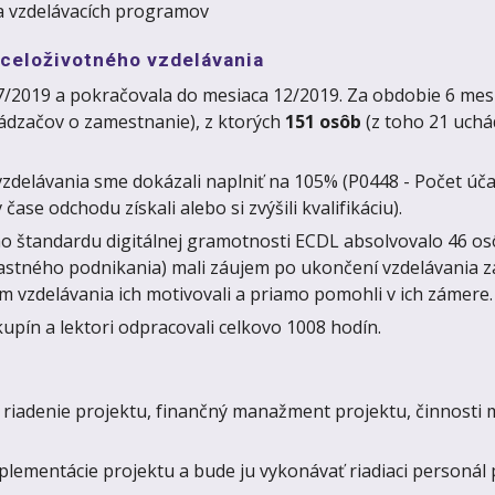
cia vzdelávacích programov
 celoživotného vzdelávania
i 07/2019 a pokračovala do mesiaca 12/2019. Za obdobie 6 me
ádzačov o zamestnanie), z ktorých
151 osôb
(z toho 21 uch
zdelávania sme dokázali naplniť na 105% (P0448 - Počet účas
ase odchodu získali alebo si zvýšili kvalifikáciu).
štandardu digitálnej gramotnosti ECDL absolvovalo 46 osôb
stného podnikania) mali záujem po ukončení vzdelávania zal
m vzdelávania ich motivovali a priamo pomohli v ich zámere
upín a lektori odpracovali celkovo 1008 hodín.
 riadenie projektu, finančný manažment projektu, činnosti m
plementácie projektu a bude ju vykonávať riadiaci personál