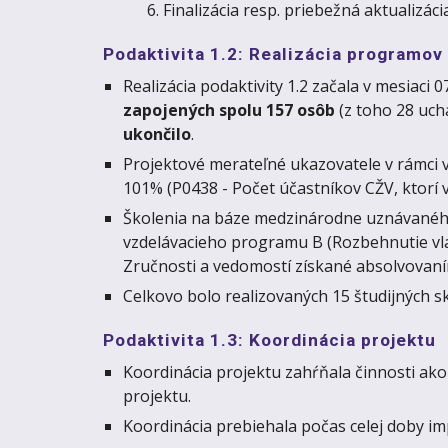
Finalizácia resp. priebežná aktualizá
Podaktivita 1.2: Realizácia programov
Realizácia podaktivity 1.2 začala v mesiac
zapojených spolu 157 osôb
(z toho 28 uch
ukončilo
.
Projektové merateľné ukazovatele v rámci v
101% (P0438 - Počet účastníkov CŽV, ktorí v č
Školenia na báze medzinárodne uznávaného 
vzdelávacieho programu B (Rozbehnutie vla
Zručnosti a vedomostí získané absolvovaní
Celkovo bolo realizovaných 15 študijných sk
Podaktivita 1.3: Koordinácia projektu
Koordinácia projektu zahŕňala činnosti ako
projektu.
Koordinácia prebiehala počas celej doby im