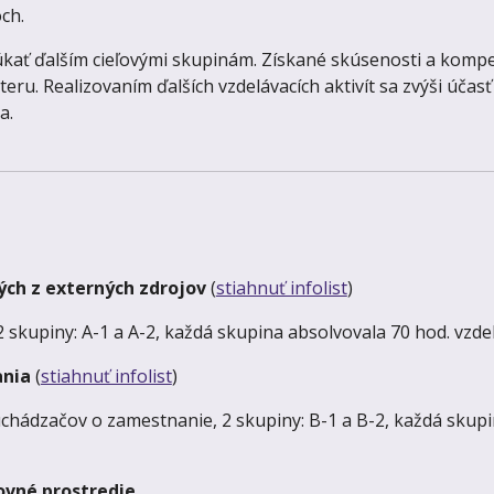
och.
ať ďalším cieľovými skupinám. Získané skúsenosti a kompet
eru. Realizovaním ďalších vzdelávacích aktivít sa zvýši účas
a.
ých z externých zdrojov
(
stiahnuť infolist
)
 2 skupiny: A-1 a A-2, každá skupina absolvovala 70 hod. vzd
ania
(
stiahnuť infolist
)
uchádzačov o zamestnanie, 2 skupiny: B-1 a B-2, každá skupi
ovné prostredie