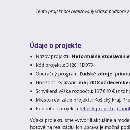
Tento projekt bol realizovaný vďaka podpore
Údaje o projekte
Názov projektu:
Neformálne vzdelávanie 
Kód projektu: 312011D979
Operačný program:
Ľudské zdroje
(priori
Horizont realizácie:
máj 2018 až december
Schválená výška rozpočtu: 197 640 € (z toh
Miesto realizácie projektu: Košický kraj, Pr
Publicita k projektu: l
eták k projektu
,
článo
Vďaka projektu sme vytvorili aktuálne a mod
hotové na realizáciu. Ich úprava je možná pod