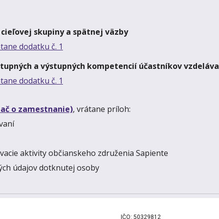
 cieľovej skupiny a spätnej väzby
tane dodatku č. 1
stupných a výstupných kompetencií účastníkov vzdeláv
tane dodatku č. 1
zač o zamestnanie)
, vrátane príloh:
vaní
ávacie aktivity občianskeho združenia Sapiente
ných údajov dotknutej osoby
IČO: 50329812