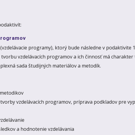
odaktivít:
 programov
(vzdelávacie programy), ktorý bude následne v podaktivite 1
 tvorbu vzdelávacích programov a ich činnosť má charakter t
exná sada študijných materiálov a metodík.
 metodikov
 tvorby vzdelávacích programov, príprava podkladov pre vy
vzdelávanie
sledkov a hodnotenie vzdelávania