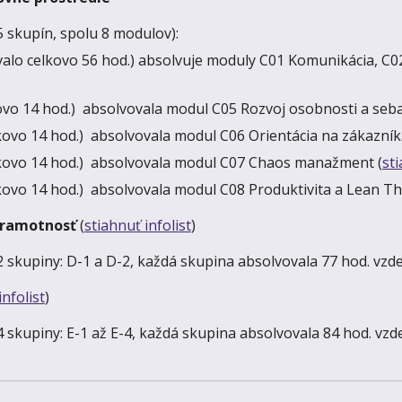
5 skupín, spolu 8 modulov):
alo celkovo 56 hod.) absolvuje moduly C01 Komunikácia, C02
ovo 14 hod.) absolvovala modul C05 Rozvoj osobnosti a seb
kovo 14 hod.) absolvovala modul C06 Orientácia na zákazník
lkovo 14 hod.) absolvovala modul C07 Chaos manažment (
sti
kovo 14 hod.) absolvovala modul C08 Produktivita a Lean Th
 gramotnosť
(
stiahnuť infolist
)
 2 skupiny: D-1 a D-2, každá skupina absolvovala 77 hod. vzd
infolist
)
4 skupiny: E-1 až E-4, každá skupina absolvovala 84 hod. vz