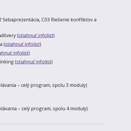
 Sebaprezentácia, C03 Riešenie konfliktov a
adôvery (
stiahnuť infolist
)
a (
stiahnuť infolist
)
ahnuť infolist
)
inking (
stiahnuť infolist
)
elávania – celý program, spolu 3 moduly)
delávania – celý program, spolu 4 moduly)