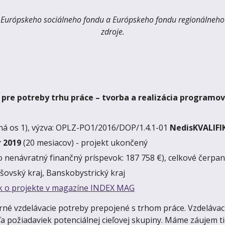
 z Európskeho sociálneho fondu a Európskeho fondu regionálneh
zdroje.
pre potreby trhu práce – tvorba a realizácia programov
tná os 1), výzva: OPLZ-PO1/2016/DOP/1.4.1-01
NedisKVALIFIK
 2019
(20 mesiacov) - projekt ukončený
o nenávratný finančný príspevok: 187 758 €), celkové čerpan
ešovský kraj, Banskobystrický kraj
k o projekte v magazíne INDEX MAG
erné vzdelávacie potreby prepojené s trhom práce. Vzdeláv
ľa požiadaviek potenciálnej cieľovej skupiny. Máme záujem t