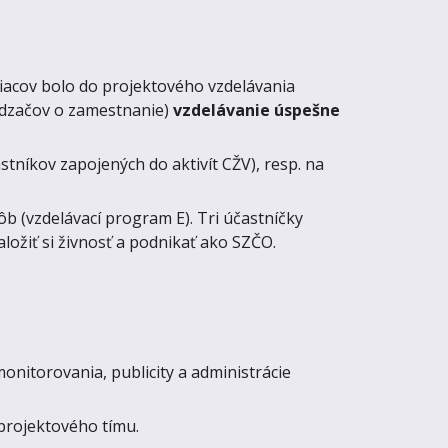
siacov bolo do projektového vzdelávania
ádzačov o zamestnanie)
vzdelávanie úspešne
tníkov zapojených do aktivít CŽV), resp. na
 (vzdelávací program E). Tri účastníčky
ožiť si živnosť a podnikať ako SZČO.
.
onitorovania, publicity a administrácie
 projektového tímu.