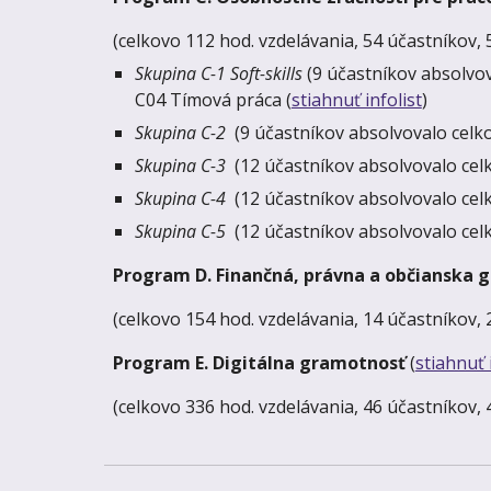
(celkovo 112 hod. vzdelávania, 54 účastníkov, 
Skupina C-1 Soft-skills
(9 účastníkov absolvov
C04 Tímová práca (
stiahnuť infolist
)
Skupina C-2
(9 účastníkov absolvovalo celk
Skupina C-3
(12 účastníkov absolvovalo cel
Skupina C-4
(12 účastníkov absolvovalo ce
Skupina C-5
(12 účastníkov absolvovalo cel
Program D. Finančná, právna a občianska
(celkovo 154 hod. vzdelávania, 14 účastníkov,
Program E. Digitálna gramotnosť
(
stiahnuť 
(celkovo 336 hod. vzdelávania, 46 účastníkov, 