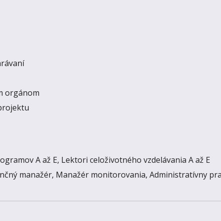
arávaní
ým orgánom
projektu
ogramov A až E, Lektori celoživotného vzdelávania A až E
nančný manažér, Manažér monitorovania, Administratívny pr