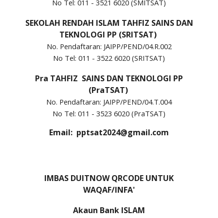
No Tel:
01
1 -
3
521
6020 (SMITSAT)
SEKOLAH RENDAH ISLAM TAHFIZ SAINS DAN
TEKNOLOGI PP (SRITSAT)
No. Pendaftaran: JAIPP/PEND/04.R.002
No Tel: 011 - 352
2
6020 (S
R
ITSAT)
Pra
TAHFIZ SAINS DAN TEKNOLOGI PP
(
Pra
TSAT)
No. Pendaftaran: JAIPP/PEND/04.
T
.00
4
No Tel: 011 - 352
3
6020 (
Pra
TSAT)
Email: pptsat2024@gmail.com
IMBAS DUITNOW QRCODE UNTUK
WAQAF/INFA'
Akaun Bank ISLAM