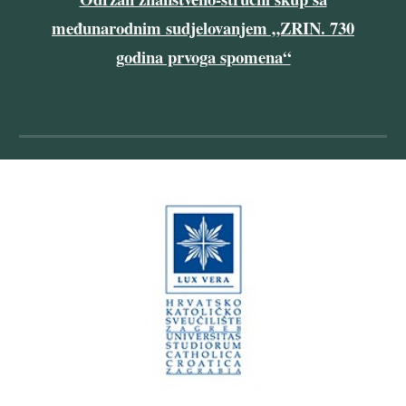
međunarodnim sudjelovanjem „ZRIN. 730
godina prvoga spomena“