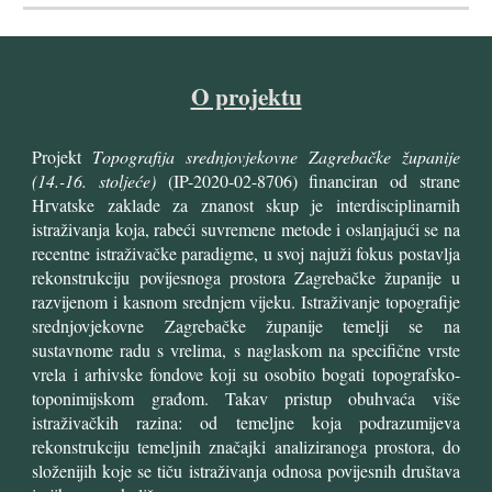
O projektu
Projekt
T
opografija srednjovjekovne Zagrebačke županije
(14.-16. stoljeće)
(IP-2020-02-8706) financiran od strane
Hrvatske zaklade za znanost skup je interdisciplinarnih
istraživanja koja, rabeći suvremene metode i oslanjajući se na
recentne istraživačke paradigme, u svoj najuži fokus postavlja
rekonstrukciju povijesnoga prostora Zagrebačke županije u
razvijenom i kasnom srednjem vijeku. Istraživanje topografije
srednjovjekovne Zagrebačke županije temelji se na
sustavnome radu s vrelima, s naglaskom na specifične vrste
vrela i arhivske fondove koji su osobito bogati topografsko-
toponimijskom građom. Takav pristup obuhvaća više
istraživačkih razina: od temeljne koja podrazumijeva
rekonstrukciju temeljnih značajki analiziranoga prostora, do
složenijih koje se tiču istraživanja odnosa povijesnih društava