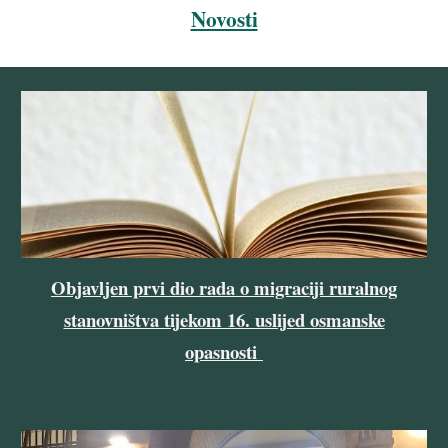
Novosti
Objavljen prvi dio rada o migraciji ruralnog
stanovništva tijekom 16. uslijed osmanske
opasnosti