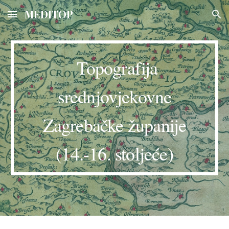
MEDITOP
Skip to main content
Skip to navigation
Topografija
srednjovjekovne
Zagrebačke županije
(14.-16. stoljeće)