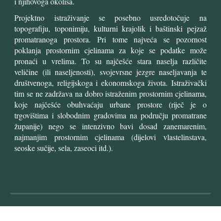
i njihovoga okoliša.
Projektno istraživanje se posebno usredotočuje na
topografiju, toponimiju, kulturni krajolik i baštinski pejzaž
promatranoga prostora. Pri tome najveća se pozornost
poklanja prostornim cjelinama za koje se podatke može
pronaći u vrelima. To su najčešće stara naselja različite
veličine (ili naseljenosti), svojevrsne jezgre naseljavanja te
društvenoga, religijskoga i ekonomskoga života. Istraživački
tim se ne zadržava na dobro istraženim prostornim cjelinama,
koje najčešće obuhvaćaju urbane prostore (riječ je o
trgovištima i slobodnim gradovima na području promatrane
županije) nego se intenzivno bavi dosad zanemarenim,
najmanjim prostornim cjelinama (dijelovi vlastelinstava,
seoske sučije, sela, zaseoci itd.).