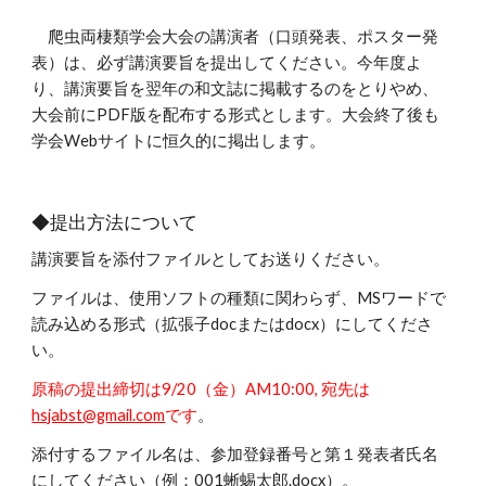
爬虫両棲類学会大会の講演者（口頭発表、ポスター発
表）は、必ず講演要旨を提出してください。今年度よ
り、講演要旨を翌年の和文誌に掲載するのをとりやめ、
大会前にPDF版を配布する形式とします。大会終了後も
学会Webサイトに恒久的に掲出します。
◆提出方法について
講演要旨を添付ファイルとしてお送りください。
ファイルは、使用ソフトの種類に関わらず、MSワードで
読み込める形式（拡張子docまたはdocx）にしてくださ
い。
原稿の提出締切は9/20（金）AM10:00, 宛先は
hsjabst@gmail.com
です
。
添付するファイル名は、
参加登録番号
と第１発表者氏名
にしてください（例：001蜥蜴太郎.docx）。