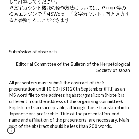
して計算してください。
※文字カウント機能の操作方法については、
Google
等の
検索エンジンで「
MSWord
」「文字カウント」等と入力す
ると参照することができます
Submission of abstracts
Editorial Committee of the Bulletin of the Herpetological
Society of Japan
All presenters must submit the abstract of their
presentation until 10:00 (JST) 20th September (FRI) as an
MS word file to the address hsjabst@gmail.com (Note it is
different from the address of the organizing committee).
English texts are acceptable, although those translated into
Japanese are preferable. Title of the presentation, and
name and affiliation of the presenter(s) are necessary. Main
text of the abstract should be less than 200 words.