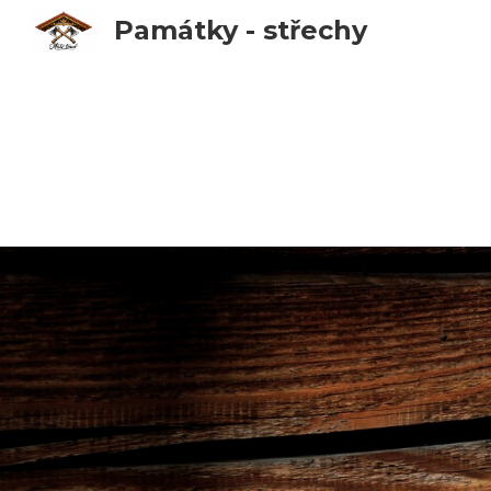
Památky - střechy
Sk
V