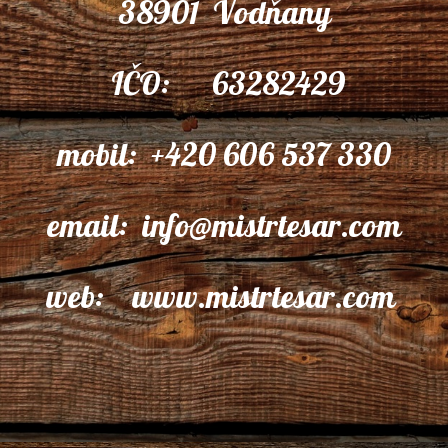
38901 Vodňany
IČO: 63282429
mobil: +420 606 537 330
email: info@mistrtesar.com
web: www.mistrtesar.com