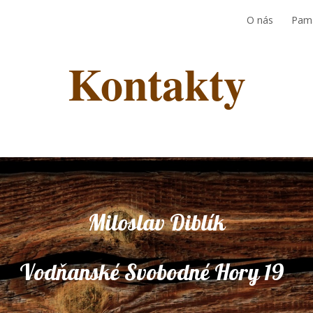
O nás
Pam
ip to main content
Skip to navigat
Kontakty
Miloslav Diblík
odňanské Svobodné Hory 