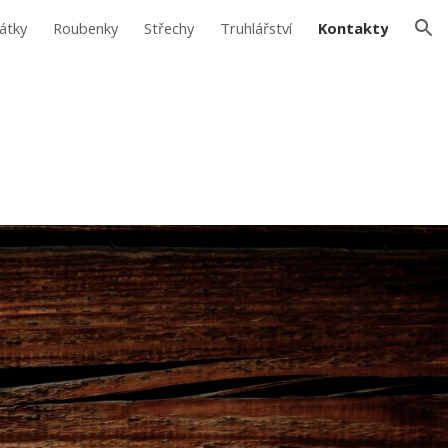
átky
Roubenky
Střechy
Truhlářství
Kontakty
ion
19