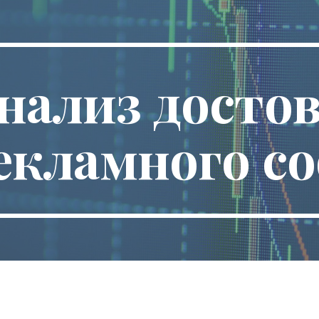
ip to main content
Skip to navigat
нализ достов
екламного с