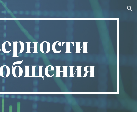
ion
ерности 
ообщения