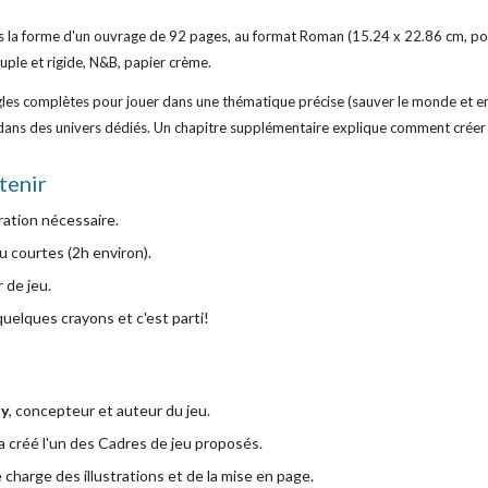
us la forme d'un ouvrage de 92 pages, au format Roman (15.24 x 22.86 cm, pou
uple et rigide, N&B, papier crème.
gles complètes pour jouer dans une thématique précise (sauver le monde et e
s dans des univers dédiés. Un chapitre supplémentaire explique comment créer
etenir
ation nécessaire.
u courtes (2h environ).
 de jeu.
 quelques crayons et c'est parti!
ay
, concepteur et auteur du jeu.
 a créé l'un des Cadres de jeu proposés.
e charge des illustrations et de la mise en page.