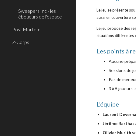
Le jeu se présente so
Sweepers Inc - les
éboueurs de l'espace
aussi en couverture so
Le jeu propose des rè
Post Mortem
situations différente
Z-Corps
Les points à r
Aucune prépar
Sessions de je
Pas de meneur
3 à 5 joueurs,
L'équipe
Laurent Devern
Jérôme Barthas
Olivier Murith
 s