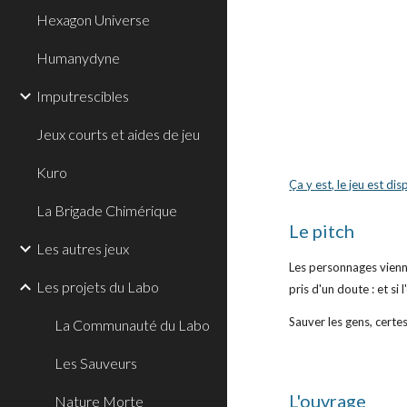
Hexagon Universe
Humanydyne
Imputrescibles
Jeux courts et aides de jeu
Kuro
Ça y est, le jeu est dis
La Brigade Chimérique
Le pitch
Les autres jeux
Les personnages vienne
Les projets du Labo
pris d'un doute : et si
Sauver les gens, certes
La Communauté du Labo
Les Sauveurs
L'ouvrage
Nature Morte