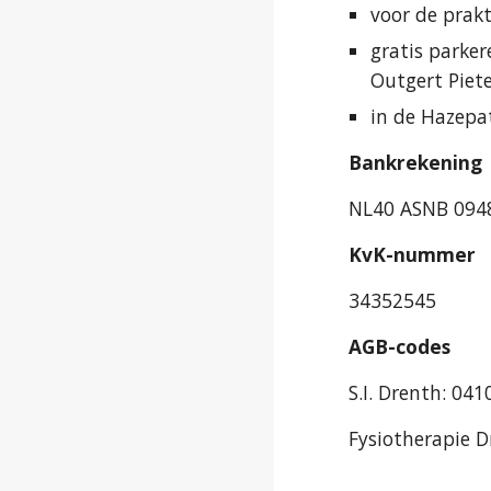
voor de prakt
gratis parker
Outgert Piet
in de Hazepa
Bankrekening
NL40 ASNB 0948 
KvK-nummer
34352545
AGB-codes
S.I. Drenth: 04
Fysiotherapie 