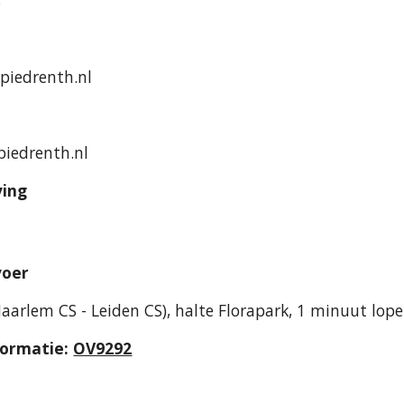
3
piedrenth.nl
piedrenth.nl
ving
voer
Haarlem CS - Leiden CS), halte Florapark, 1 minuut lope
formatie:
OV9292