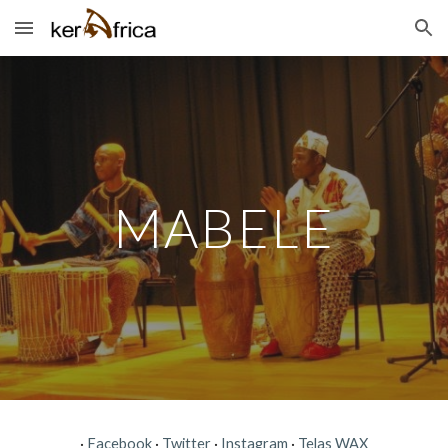
Skip to main content
Skip to navigation
MABELE
· 
Facebook
 · 
Twitter
 · 
Instagram
 · 
Telas WAX