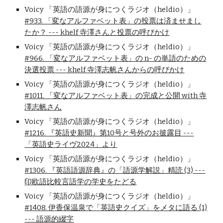
Voicy 「英語の語源が身につくラジオ（heldio）」
#933. 「変なアルファベット表」の投票は済ませまし
たか？ --- khelf 寺澤さんと投票の呼びかけ
Voicy 「英語の語源が身につくラジオ（heldio）」
#966. 「変なアルファベット表」の n- の単語のための
決選投票 --- khelf 寺澤志帆さんからの呼びかけ
Voicy 「英語の語源が身につくラジオ（heldio）」
#1011. 「変なアルファベット表」の完成と公開 with 寺
澤志帆さん
Voicy 「英語の語源が身につくラジオ（heldio）」
#1216. 『英語史新聞』第10号と号外のお披露目 ---
「英語史ライヴ2024」より
Voicy 「英語の語源が身につくラジオ（heldio）」
#1306. 『英語語源辞典』の「語源学解説」精読 (3) ---
印欧語比較言語学の学史をたどる
Voicy 「英語の語源が身につくラジオ（heldio）」
#1408. 伊香保温泉で「英語史クイズ」をメタに語る (1)
--- 語源的綴字