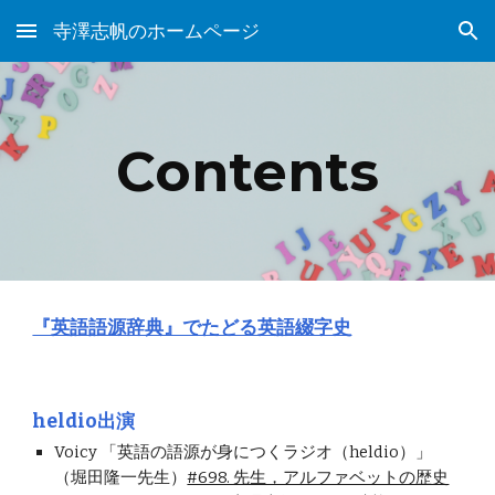
寺澤志帆のホームページ
Skip to main content
Skip to navigation
Contents
『英語語源辞典』でたどる英語綴字史
heldio
出演
Voicy 「英語の語源が身につくラジオ（heldio）」
（堀田隆一先生）
#698. 先生，アルファベットの歴史