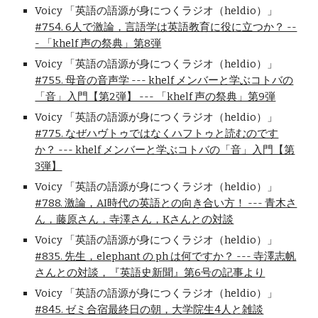
Voicy 「英語の語源が身につくラジオ（heldio）」
#754. 6人で激論，言語学は英語教育に役に立つか？ --
- 「khelf 声の祭典」第8弾
Voicy 「英語の語源が身につくラジオ（heldio）」
#755. 母音の音声学 --- khelf メンバーと学ぶコトバの
「音」入門【第2弾】 --- 「khelf 声の祭典」第9弾
Voicy 「英語の語源が身につくラジオ（heldio）」
#775. なぜハヴトゥではなくハフトゥと読むのです
か？ --- khelf メンバーと学ぶコトバの「音」入門【第
3弾】
Voicy 「英語の語源が身につくラジオ（heldio）」
#788. 激論，AI時代の英語との向き合い方！ --- 青木さ
ん，藤原さん，寺澤さん，Kさんとの対談
Voicy 「英語の語源が身につくラジオ（heldio）」
#835. 先生，elephant の ph は何ですか？ --- 寺澤志帆
さんとの対談，『英語史新聞』第6号の記事より
Voicy 「英語の語源が身につくラジオ（heldio）」
#845. ゼミ合宿最終日の朝，大学院生4人と雑談