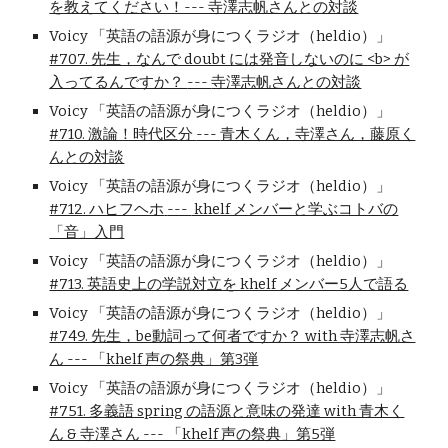
を教えてください！--- 寺澤志帆さんとの対談
Voicy 「英語の語源が身につくラジオ（heldio）」
#707. 先生，なんで doubt には発音しないのに <b> が
入ってるんですか？
---
寺澤志帆さんとの対談
Voicy 「英語の語源が身につくラジオ（heldio）」
#710. 激論！時代区分
---
青木くん，寺澤さん，藤原く
んとの対談
Voicy 「英語の語源が身につくラジオ（heldio）」
#712. ハヒフヘホ
---
khelf メンバーと学ぶコトバの
「音」入門
Voicy 「英語の語源が身につくラジオ（heldio）」
#713. 英語史上の学説対立を khelf メンバー5人で語る
Voicy 「英語の語源が身につくラジオ（heldio）」
#749. 先生，be動詞って何者ですか？ with 寺澤志帆さ
ん --- 「khelf 声の祭典」第3弾
Voicy 「英語の語源が身につくラジオ（heldio）」
#751. 多義語 spring の語源と意味の発達 with 青木く
ん & 寺澤さん --- 「khelf 声の祭典」第5弾