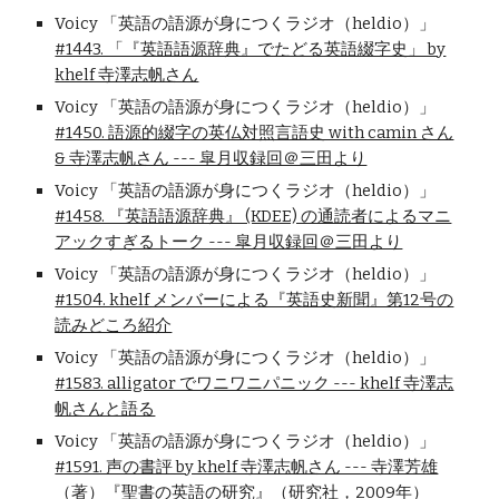
Voicy 「英語の語源が身につくラジオ（heldio）」
#1443. 「『英語語源辞典』でたどる英語綴字史」 by
khelf 寺澤志帆さん
Voicy 「英語の語源が身につくラジオ（heldio）」
#1450. 語源的綴字の英仏対照言語史 with camin さん
& 寺澤志帆さん --- 皐月収録回＠三田より
Voicy 「英語の語源が身につくラジオ（heldio）」
#1458. 『英語語源辞典』 (KDEE) の通読者によるマニ
アックすぎるトーク --- 皐月収録回＠三田より
Voicy 「英語の語源が身につくラジオ（heldio）」
#1504. khelf メンバーによる『英語史新聞』第12号の
読みどころ紹介
Voicy 「英語の語源が身につくラジオ（heldio）」
#1583. alligator でワニワニパニック --- khelf 寺澤志
帆さんと語る
Voicy 「英語の語源が身につくラジオ（heldio）」
#1591. 声の書評 by khelf 寺澤志帆さん --- 寺澤芳雄
（著）『聖書の英語の研究』（研究社，2009年）