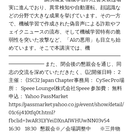
実に進んでおり、異常検知や自動運転、顔認識な
どの分野で大きな成果を挙げています。その一方
で、機械学習で作成された偽音声による詐欺やフ
ェイクニュースの流布、そして機械学習特有の脆
弱性を突いた攻撃など、「AIの悪用」も目立ち始
めています。そこで本講演では、機
━━━━━━━━━━━━━━━━━━━━━━
━━━━━━━ また、閉会後の懇親会を通じ、同
志の交流を深めていただきたく、(記開催日時： 2
主催： (ISC)2 Japan Chapter事務局： CySecPro場
所： Speee Lounge(株式会社Speee 参加費： 無料
申込： Yahoo PassMarket
https://passmarket.yahoo.co.jp/event/show/detail/
01c6j410tfq0t.html?
fbclid=IwAR3LYYeiDXnAIWHUwNN03v54
16:30 18:30 懇親会※／会場調整中 ※三井物