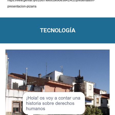
https://view.genial.ly/61bf07fee6cbe90e3841f41c/presentation-
presentacion-pizarra
TECNOLOGÍA