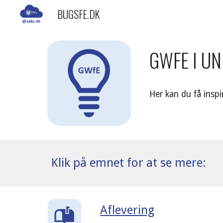
BUGSFE.DK
Sk
GWFE I U
Her kan du få insp
Klik på emnet for at se mere:
Aflevering