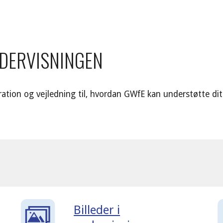
ip to main content
Skip to navigat
NDERVISNINGEN
iration og vejledning til, hvordan GWfE kan understøtte di
Billeder i