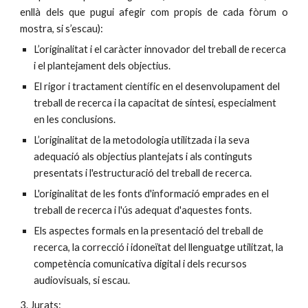
enllà dels que pugui afegir com propis de cada fòrum o
mostra, si s’escau):
L’originalitat i el caràcter innovador del treball de recerca 
i el plantejament dels objectius.
El rigor i tractament científic en el desenvolupament del 
treball de recerca i la capacitat de síntesi, especialment 
en les conclusions.
L’originalitat de la metodologia utilitzada i la seva 
adequació als objectius plantejats i als continguts 
presentats i l'estructuració del treball de recerca.
L'originalitat de les fonts d'informació emprades en el 
treball de recerca i l'ús adequat d'aquestes fonts.
Els aspectes formals en la presentació del treball de 
recerca, la correcció i idoneïtat del llenguatge utilitzat, la 
competència comunicativa digital i dels recursos 
audiovisuals, si escau.
3. Jurats: