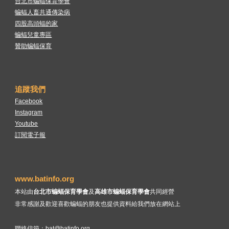
台北市蝙蝠保育學會
蝙蝠人畜共通傳染病
四股高頭蝠的家
蝙蝠兒童專區
贊助蝙蝠保育
追蹤我們
Facebook
Instagram
Youtube
訂閱電子報
www.batinfo.org
本站由
台北市蝙蝠保育學會
及
高雄市蝙蝠保育學會
共同經營
非常感謝及歡迎喜歡蝙蝠的朋友也提供資料給我們放在網站上
聯絡信箱：
bat@batinfo.org