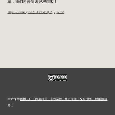
單，我們將會儘速與您聯繫！
https://forms.gle/fNCLv1WQUNjvjuem8
本站採用
創用 CC 「姓名標示─非商業性─禁止改作 2.5 台灣版」授權條款
釋出