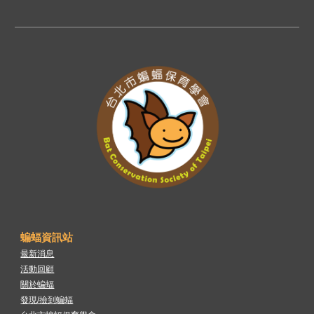
蝙蝠資訊站
最新消息
活動回顧
關於蝙蝠
發現/撿到蝙蝠