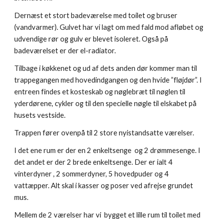
Dernæst et stort badeværelse med toilet og bruser
(vandvarmer). Gulvet har vi lagt om med fald mod afløbet og
udvendige rør og gulv er blevet isoleret. Også på
badeværelset er der el-radiator.
Tilbage i køkkenet og ud af dets anden dør kommer man til
trappegangen med hovedindgangen og den hvide ”fløjdør”. I
entreen findes et kosteskab og nøglebræt til nøglen til
yderdørene, cykler og til den specielle nøgle til elskabet på
husets vestside.
Trappen fører ovenpå til 2 store nyistandsatte værelser.
I det ene rum er der en 2 enkeltsenge og 2 drømmesenge. I
det andet er der 2 brede enkeltsenge. Der er ialt 4
vinterdyner , 2 sommerdyner, 5 hovedpuder og 4
vattæpper. Alt skal i kasser og poser ved afrejse grundet
mus.
Mellem de 2 værelser har vi bygget et lille rum til toilet med