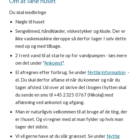
Om at låne huset
Du skal medbringe
Nøgle til huset
Sengelinned, håndklæder, viskestykker og klude. Der er
ikke vaskemaskine deroppe så derfor tager I selv dette
med op og med tilbage.
2 l rent vand til at starte op for vandpumpen - læs mere
om det under "
Ankomst
".
El afregnes efter forbrug. Se under
Nyttig information
-
el. Du skal derfor aflæse el når du kommer og når du
tager afsted. Ud over at skrive det i bogen i hytten skal
du sende en sms til +45 2325 0767 (Nikolaj) med
aflæsning ved ankomst og afgang.
Man er naturligvis velkommen til at bruge af de ting, der
er i huset. Og vi regner med at man fylder op hvis man
tager det sidste.
Vi vil gerne have at du slår græsset. Se under
Nyttig