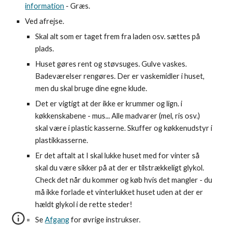
information
- Græs.
Ved afrejse.
Skal alt som er taget frem fra laden osv. sættes på
plads.
Huset gøres rent og støvsuges. Gulve vaskes.
Badeværelser rengøres. Der er vaskemidler i huset,
men du skal bruge dine egne klude.
Det er vigtigt at der ikke er krummer og lign. i
køkkenskabene - mus... Alle madvarer (mel, ris osv.)
skal være i plastic kasserne. Skuffer og køkkenudstyr i
plastikkasserne.
Er det aftalt at I skal lukke huset med for vinter så
skal du være sikker på at der er tilstrækkeligt glykol.
Check det når du kommer og køb hvis det mangler - du
må ikke forlade et vinterlukket huset uden at der er
hældt glykol i de rette steder!
Se
Afgang
for øvrige instrukser.