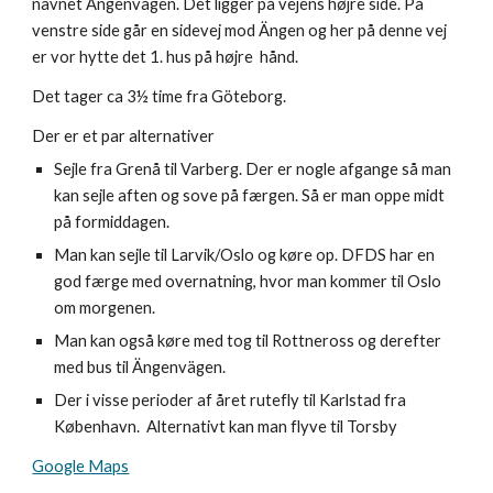
navnet Ängenvägen. Det ligger på vejens højre side. På
venstre side går en sidevej mod Ängen og her på denne vej
er vor hytte det 1. hus på højre hånd.
Det tager ca 3½ time fra Göteborg.
Der er et par alternativer
Sejle fra Grenå til Varberg. Der er nogle afgange så man
kan sejle aften og sove på færgen. Så er man oppe midt
på formiddagen.
Man kan sejle til Larvik/Oslo og køre op. DFDS har en
god færge med overnatning, hvor man kommer til Oslo
om morgenen.
Man kan også køre med tog til Rottneross og derefter
med bus til Ängenvägen.
Der i visse perioder af året rutefly til Karlstad fra
København. Alternativt kan man flyve til Torsby
Google Maps