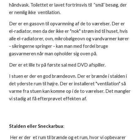
håndvask. Toilettet er lavet fortrinsvis til ”små” besøg, der
er nemlig ikke ventilation.
Der er en gasovn til opvarmning af de to værelser. Der er
el-radiator, men da der ikke er "nok" strøm ind til huset, hvis
alle el-radiatorer, ovn, mikrobølgeovn og vandvarmer kører
- sikringerne springer - kan man med fordel bruge
gasvarmeren når man opholder sig oven på.
Der er et lille tv på første sal med DVD afspiller.
I stuen er der en god brændeovn. Der er brænde i stalden i
det yderste rum til højre. Der er installeret "ventilation" så
varme fra stuen kan komme op i de to værelser. Det mangler
vi stadig at få efterprøvet effekten af.
Stalden eller Sneckarbua
:
Her er der et rum til brænde og et rum, hvor vi opbevarer