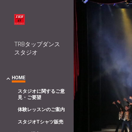
Sk
TRBタップダンス
スタジオ
HOME
スタジオに関するご意
見・ご要望
体験レッスンのご案内
スタジオTシャツ販売