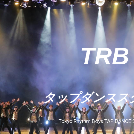
ip to main content
Skip to navigat
TRB
タップダンスス
Tokyo Rhythm Boys TAP DANCE 