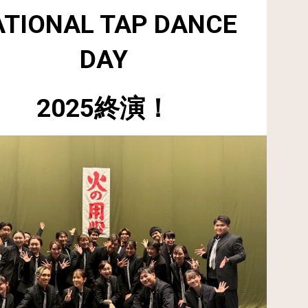
TIONAL TAP DANCE
DAY
202
5
終演！