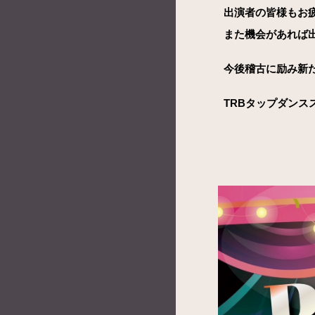
出演者の皆様もお
また機会があれば
今後
稽古に励み新
TRBタップダンス