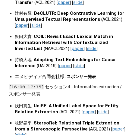
Transfer
 (ACL 2021) [
paper
] [
slide
]
辻村有輝: 
DeCLUTR: Deep Contrastive Learning for 
Unsupervised Textual Representations
 (ACL 2021) 
[
paper
] [
slide
]
飯田大貴: 
COIL: Revisit Exact Lexical Match in 
Information Retrieval with Contextualized 
Inverted List
 (NAACL2021) [
paper
] [
slide
]
持橋大地: 
Adapting Text Embeddings for Causal 
Inference
 (UAI 2019) [
paper
] [
slide
]
エヌビディア合同会社様: 
スポンサー発表
[
16
:
0
0-1
7
:
35
]
 セッション
4 
- 
Information extraction /
スポンサー発表
浅田真生: 
UniRE: A Unified Label Space for Entity 
Relation Extraction
 (ACL 2021) [
paper
] [
slide
]
牧野晃平: 
StereoRel: Relational Triple Extraction 
from a Stereoscopic Perspective
 (ACL 2021) [
paper
] 
[
slide
]