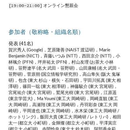
[
19:00-21:00
]
 オンライン
懇親会
参加者（敬称略・組織名順）
発表 (41名) 
賀沢秀人 (Google)，芝原隆善 (NAIST 
渡辺研
)，Marie 
Benjamin (NICT)，斉藤いつみ (NTT)，西田京介 (NTT)，小
林颯介 (PFN)，坪井祐太 (PFN)，村山友理 (お茶大 小林
研)，笹野遼平 (名大 武田・笹野研)，山田康輔 (名大 武田・
笹野研)，菅原朔 (国立情報学研究所)，高山隼矢 (阪大 鬼塚
研)，包含 (東大 杉山・横矢・石田研)，宇田川拓真 (東大 相
澤研)，篠田一聡 (東大 相澤研)，神藤駿介 (東大 宮尾研)，
宮尾祐介 (東大 宮尾研)，鷲尾光樹 (東大 宮尾研)，江原遥 
(東京学芸大)，Ma Youmi (東工大 岡崎研)，岡崎直観 (東工
大 岡崎研)，高瀬翔 (東工大 岡崎研)，丹羽彩奈 (東工大 岡
崎研)，平岡達也 (東工大 岡崎研)，水木栄 (東工
大
 岡崎研 / 
ホットリンク)，飯田大貴 (東工大 岡崎研 / レトリバ)，相田
太一 (都立大 小町研)，金輝燦 (都立大 小町研)，平澤寅庄 
(都立大 小町研)，赤間怜奈 (東北大 鈴木研)，阿部香央莉 