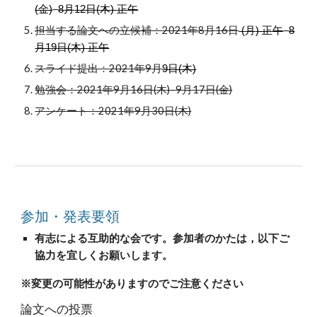
–
(金)
8
月
12日
(木) 
正午
担当する論文への立候補：
2021年
8
月
16
日
–
 (
月
) 正午
8
月1
9
日(木) 正午
スライド提出：
2021年
9
月
9日(木)
勉強会：
2021年9月16日(木)–9月17日(金)
アンケート：2021年9月30日(木)
参加・発表要領
有志による互助的な会です。参加者のかたは，以下ご
協力を宜しくお願いします。
※変更の可能性がありますのでご注意ください
論文への投票