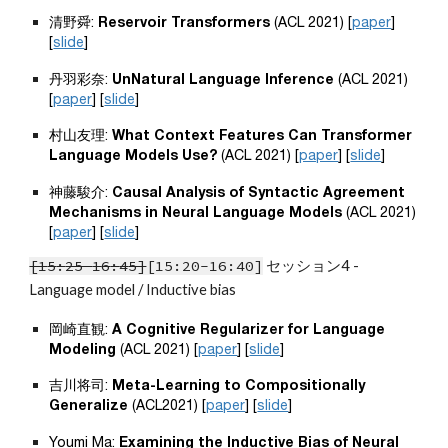
清野舜: 
Reservoir Transformers
 (ACL 2021) [
paper
] 
[
slide
]
丹羽彩奈: 
UnNatural Language Inference
 (ACL 2021) 
[
paper
] [
slide
]
村山友理: 
What Context Features Can Transformer 
Language Models Use?
 (ACL 2021) [
paper
] [
slide
]
神藤駿介: 
Causal Analysis of Syntactic Agreement 
Mechanisms in Neural Language Models
 (ACL 2021) 
[
paper
] [
slide
]
[1
5
:
25-
1
6
:
4
5]
[1
5:20-16:40
]
 セッション4 - 
Langu
age model / Inductive bias
岡崎直観: 
A Cognitive Regularizer for Language 
Modeling
 (ACL 2021) [
paper
] [
slide
]
吉川将司: 
Meta-Learning to Compositionally 
Generalize 
(ACL2021) [
paper
] [
slide
]
Youmi Ma: 
Examining the Inductive Bias of Neural 