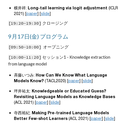
横井祥: 
Long-tail learning via logit adjustment
 (ICLR 
2021) [
paper
] [
slide
]
[1
9
:20-1
9
:30]
 クロージング
9月1
7
日(
金
) プログラム
[09:50-10:00]
  オープニング
[10:00-11:20]
 セッション1 - Knowledge extraction 
from 
language model
斉藤いつみ: 
How Can We Know What Language 
Models Know?
 (TACL2020) [
paper
] [
slide
]
坪井祐太: 
Knowledgeable or Educated Guess? 
Revisiting Language Models as Knowledge Bases
(ACL 2021) [
paper
] [
slide
]
寺西裕紀: 
Making Pre-trained Language Models 
Better Few-shot Learners
 (ACL 2021) [
paper
] [
slide
]