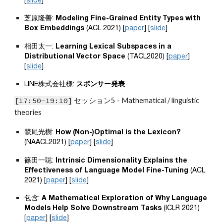
芝原隆善: 
Modeling Fine-Grained Entity Types with 
Box Embeddings
 (ACL 2021) [
paper
] [
slide
]
相田太一: 
Learning Lexical Subspaces in a 
Distributional Vector Space
 (TACL2020) [
paper
] 
[
slide
]
LINE株式会社様: 
スポンサー発表
[
1
7
:
50
-1
9
:
10
]
 セッション
5 
- Mathematical / linguistic 
theories
鷲尾光樹: 
How (Non-)Optimal is the Lexicon?
(NAACL2021) [
paper
] [
slide
]
篠田一聡: 
Intrinsic Dimensionality Explains the 
Effectiveness of Language Model Fine-Tuning
 (ACL 
2021) [
paper
] [
slide
]
包含: 
A Mathematical Exploration of Why Language 
Models Help Solve Downstream Tasks
 (ICLR 2021) 
[
paper
] [
slide
]