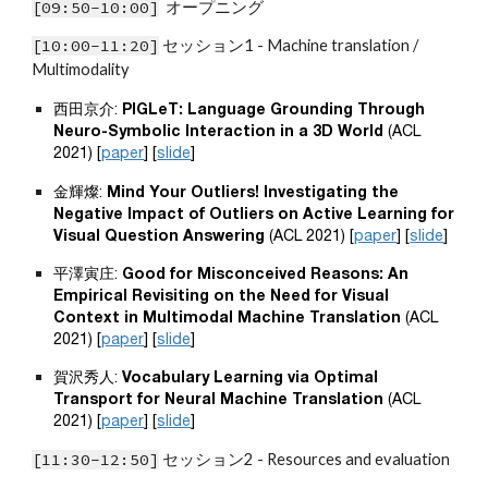
[0
9
:
5
0-10:
00
]
  オープニング
[10:00-1
1:2
0]
セッション1 - Machine translation / 
Multimodality
西田京介: 
PIGLeT: Language Grounding Through 
Neuro-Symbolic Interaction in a 3D World
 (ACL 
2021) [
paper
] [
slide
]
金輝燦: 
Mind Your Outliers! Investigating the 
Negative Impact of Outliers on Active Learning for 
Visual Question Answering
 (ACL 2021) [
paper
] [
slide
]
平澤寅庄: 
Good for Misconceived Reasons: An 
Empirical Revisiting on the Need for Visual 
Context in Multimodal Machine Translation
 (ACL 
2021) [
paper
] [
slide
]
賀沢秀人: 
Vocabulary Learning via Optimal 
Transport for Neural Machine Translation
 (ACL 
2021) [
paper
] [
slide
]
[1
1
:
3
0-1
2
:
5
0]
 セッション
2 
- 
Resources and evaluation