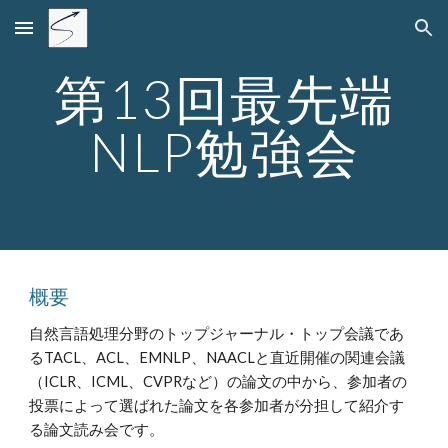
Skip to main content
Skip to navigation
第13回最先端
NLP勉強会
概要
自然言語処理分野のトップジャーナル・トップ会議であ
るTACL、ACL、EMNLP、NAACLと直近開催の関連会議
（ICLR、ICML、CVPRなど）の論文の中から、参加者の
投票によって選ばれた論文を各参加者が分担して紹介す
る論文読み会です。