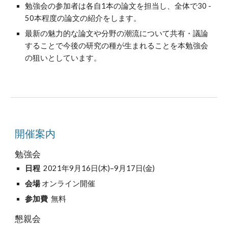
勉強会の参加者は各自1本の論文を担当し、全体で30 - 
50本程度の論文の紹介をします。 
最新の魅力的な論文や分野の潮流について共有・議論
することで今後の研究の種が生まれることを本勉強会
の狙いとしています。
開催案内
勉強会
日程  
202
1
年9月
16
日(
木
)
–
9月
17
日(
金
)
会場 
オンライン開催
参加費
  無料
懇親会