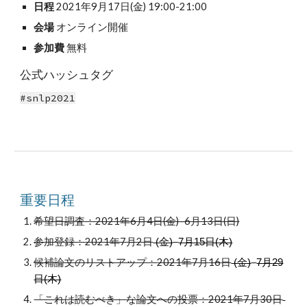
日程 
2021年9月17日(金) 19:00-21:00 
会場 
オンライン開催
参加費
 無料
公式ハッシュタグ
#snlp2021
重要日程
希望日調査：2021年6月4日(金)–6月13日(日)
参加登録：2021年7月2日
–
 (金)
7月15日(木)
候補論文のリストアップ：
2021年7月
16
日
–
 (金)
7月
29
日(木)
「これは読むべき」な論文への投票：
2021年7月
30
日