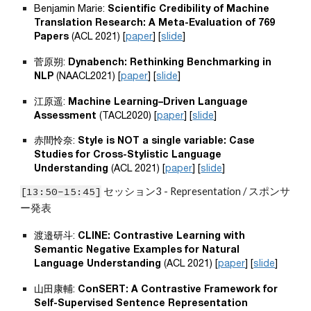
Benjamin Marie: 
Scientific Credibility of Machine 
Translation Research: A Meta-Evaluation of 769 
Papers
 (ACL 2021) [
paper
] [
slide
]
菅原朔: 
Dynabench: Rethinking Benchmarking in 
NLP
 (NAACL2021) [
paper
] [
slide
]
江原遥: 
Machine Learning–Driven Language 
Assessment
 (TACL2020) [
paper
] [
slide
]
赤間怜奈: 
Style is NOT a single variable: Case 
Studies for Cross-Stylistic Language 
Understanding
 (ACL 2021) [
paper
] [
slide
]
[1
3
:
5
0-1
5
:
45
]
 セッション
3
 -
 Representation / スポンサ
ー発表
渡邉研斗: 
CLINE: Contrastive Learning with 
Semantic Negative Examples for Natural 
Language Understanding
 (ACL 2021) [
paper
] [
slide
]
山田康輔: 
ConSERT: A Contrastive Framework for 
Self-Supervised Sentence Representation 