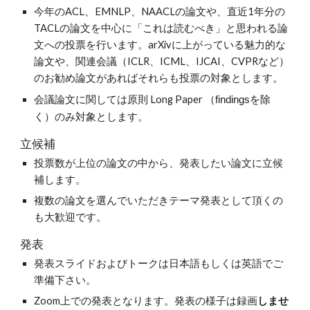
今年のACL、EMNLP、NAACLの論文や、直近1年分の
TACLの論文を中心に「これは読むべき」と思われる論
文への投票を行います。arXivに上がっている魅力的な
論文や、関連会議（ICLR、ICML、IJCAI、CVPRなど）
のお勧め論文があればそれらも投票の対象とします。
会議論文に関しては原則 Long Paper 
（findingsを除
く）
のみ対象とします。
立候補
投票数が上位の論文の中から、発表したい論文に立候
補します。
複数の論文を選んでいただきテーマ発表として頂くの
も大歓迎です。
発表
発表スライドおよびトークは日本語もしくは英語でご
準備下さい。
Zoom上での発表となります。発表の様子は録画
しませ