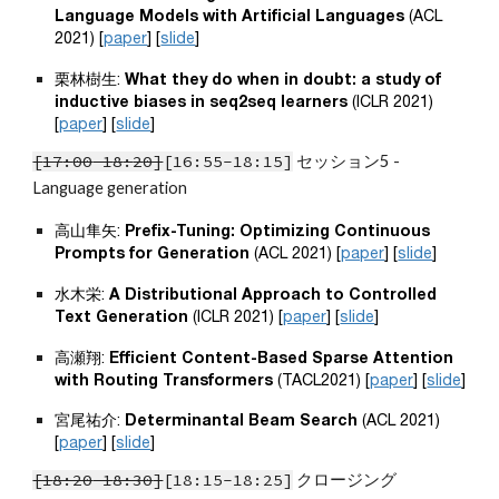
Language Models with Artificial Languages
 (ACL 
2021) [
paper
] [
slide
]
栗林樹生: 
What they do when in doubt: a study of 
inductive biases in seq2seq learners
 (ICLR 2021) 
[
paper
] [
slide
]
[
17
:
00
-1
8
:
2
0]
[1
6:55-18:15
]
 セッション5 - 
Language generation
高山隼矢: 
Prefix-Tuning: Optimizing Continuous 
Prompts for Generation
 (ACL 2021) [
paper
] [
slide
]
水木栄: 
A Distributional Approach to Controlled 
Text Generation
 (ICLR 2021) [
paper
] [
slide
]
高瀬翔: 
Efficient Content-Based Sparse Attention 
with Routing Transformers
 (TACL2021) [
paper
] [
slide
]
宮尾祐介: 
Determinantal Beam Search
 (ACL 2021) 
[
paper
] [
slide
]
[1
8:20
-1
8:30
]
[18:15-18:25]
クロージング