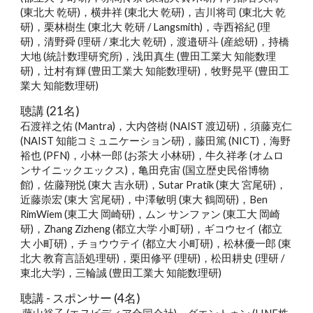
(東北大 乾研)，横井祥 (東北大 乾研)，吉川将司 (東北大 乾
研)，栗林樹生 (東北大 乾研 / Langsmit
h
)，寺西裕紀 (理
研)，清野舜 (理研 / 東北大 乾研)，渡邉研斗 (産総研)，持橋
大地 (統計数理研究所)，浅田真生 (豊田工業大 知能数理
研)，辻村有輝 (豊田工業大 知能数理研)，牧野晃平 (豊田工
業大 知能数理研)
聴講 (21名)
石渡祥之佑 (Mantra)，大内啓樹 (NAIST 渡辺研)，須藤克仁 
(NAIST 知能コミュニケーション研)，藤田篤 (NICT)，海野
裕也 (PFN)，小林一郎 (お茶大
 小林研
)，牛久祥孝 (オムロ
ンサイニックエックス)，亀田尭宙 (国立歴史民俗博物
館)，佐藤翔悦 (東大 吉永研)，Sutar Pratik (東大
宮尾研)，
近藤崇宏 (東大 宮尾研)，中澤敏明 (東大 鶴岡研)，Ben 
RimWiem (東工大 岡崎研)，ムン サンファン (東工大
岡崎
研)，Zhang Zizheng (都立大学 小町研)，ギコウセイ (都立
大 小町研)，チョウウテイ (都立大 小町研)，松林優一郎 (東
北大 教育言語処理研)，栗田修平 (理研)，松田耕史 (理研 / 
東北大学)，三輪誠 (豊田工業大 知能数理研)
聴講 - スポンサー (
4
名)