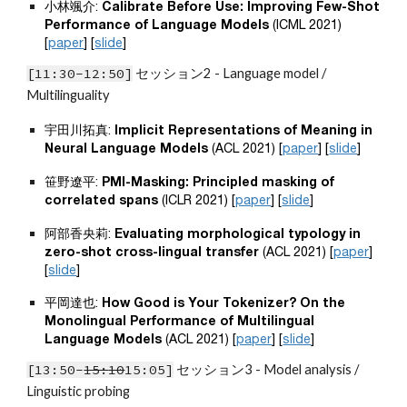
小林颯介: 
Calibrate Before Use: Improving Few-Shot 
Performance of Language Models
 (ICML 2021) 
[
paper
] [
slide
]
[11:30-12:50]
 セッション2 - 
Language model / 
Multilinguality
宇田川拓真: 
Implicit Representations of Meaning in 
Neural Language Models
 (ACL 2021) [
paper
] [
slide
]
笹野遼平: 
PMI-Masking: Principled masking of 
correlated spans
 (ICLR 2021) [
paper
] [
slide
]
阿部香央莉: 
Evaluating morphological typology in 
zero-shot cross-lingual transfer
 (ACL 2021) [
paper
] 
[
slide
]
平岡達也: 
How Good is Your Tokenizer? On the 
Monolingual Performance of Multilingual 
Language Models
 (ACL 2021) [
paper
] [
slide
]
[13:50-
15:
10
15:05
]
 セッション3 - Model analysis / 
Linguistic probing