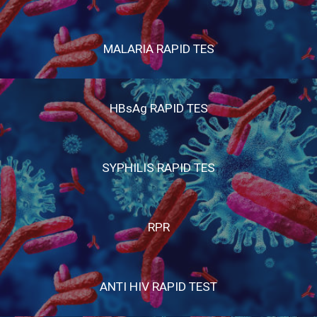
MALARIA RAPID TES
HBsAg RAPID TES
SYPHILIS RAPID TES
RPR
ANTI HIV RAPID TEST