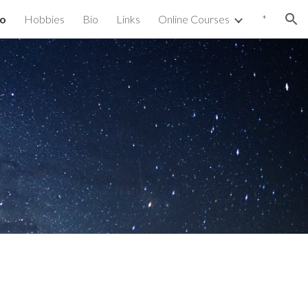
o
Hobbies
Bio
Links
Online Courses
*
ion