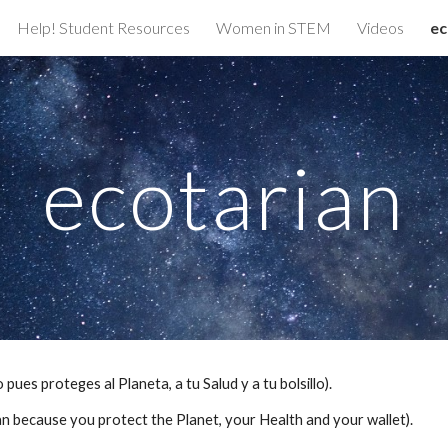
Help! Student Resources
Women in STEM
Videos
ec
ip to main content
Skip to navigat
ecotarian
ues proteges al Planeta, a tu Salud y a tu bolsillo).
n because you protect the Planet, your Health and your wallet).