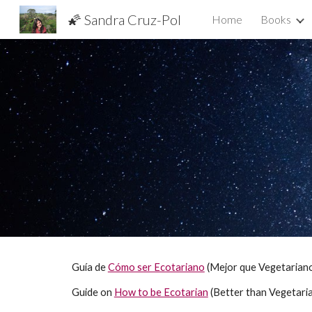
🌠 Sandra Cruz-Pol
Home
Books
Sk
Guía de
Cómo ser Ecotariano
(Mejor que Vegetariano p
Guide on
How to be Ecotarian
(Better than Vegetaria