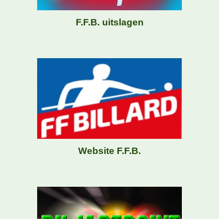
F.F.B. uitslagen
Website
F.F.B.