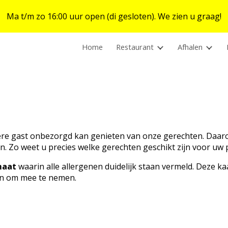
Ma t/m zo 16:00 uur open (di gesloten). We zien u graag!
ip to main content
Skip to navigat
Home
Restaurant
Afhalen
dere gast onbezorgd kan genieten van onze gerechten. Daaro
n. Zo weet u precies welke gerechten geschikt zijn voor uw 
maat
waarin alle allergenen duidelijk staan vermeld. Deze k
gen om mee te nemen.