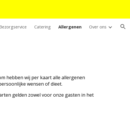
ion
Bezorgservice
Catering
Allergenen
Over ons
m hebben wij per kaart alle allergenen
persoonlijke wensen of dieet.
aarten gelden zowel voor onze gasten in het