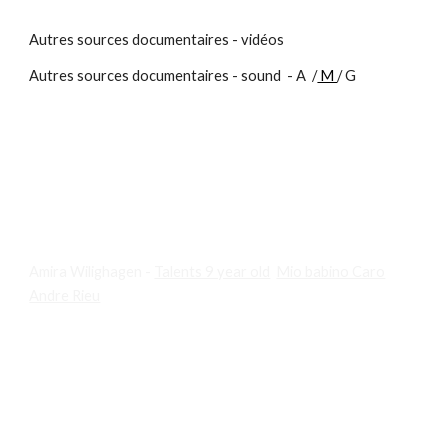
Autres sources documentaires - vidéos
Autres sources documentaires - sound -
A
/
M
/ G
Jamy Gourmaud, de C’est pas sorcier à Epicurieux
- vidéos
vulgarisation de la science
Alain Aspect - Physicien Prix Nobel
Amira Wilighagen -
Talents 9 year old
Mio babino Caro
Andre Rieu