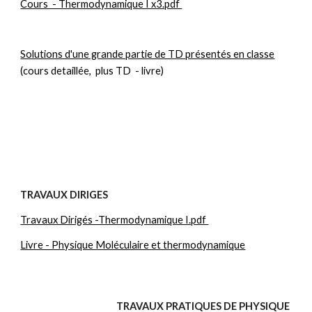
Cours - Thermodynamique I x3.pdf
Cours - Thermodynamique I x1.pdf
Solutions d'une grande partie de TD présentés en classe
(cours detaillée, plus TD - livre)
Exercices proposés par les étudiants pour le CC2
TRAVAUX DIRIGES
Travaux Dirigés -Thermodynamique I.pdf
Livre - Physique Moléculaire et thermodynamique
TRAVAUX PRATIQUES DE PHYSIQUE