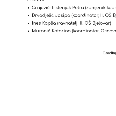
Prisutni:
Crnjević-Trstenjak Petra (zamjenik koo
Drvodjelić Josipa (koordinator, II. OŠ B
Ines Kapša (ravnatelj, II. OŠ Bjelovar)
Muranić Katarina (koordinator, Osnov