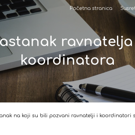
Početna stranica
Susret
ip to main content
Skip to navigat
astanak ravnatelja i
koordinatora
anak na koji su bili pozvani ravnatelji i koordinatori s