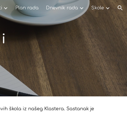
i
Plan rada
Dnevnik rada
Škole
ion
 
vih škola iz našeg Klastera. Sastanak je 