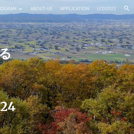
ROGRAM
ABOUT-US
APPLICATION
LCD2022
ion
る
24