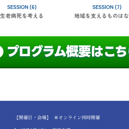
SESSION (6)
SESSION (7)
生老病死を考える
地域を支えるものはな
【
開催日・会場】 ※オンライン同時開催