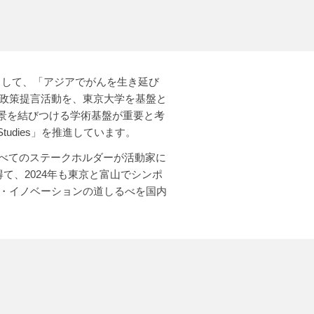
として、「アジアでがんを生き延び
た政策提言活動を、東京大学を基盤と
景を結びつける学術基盤が重要と考
r Studies」を推進しています。
、地域のすべてのステークホルダーが活動家に
得て、2024年も東京と富山でシンポ
ル・イノベーションの道しるべを国内