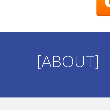
[
ABOUT
]