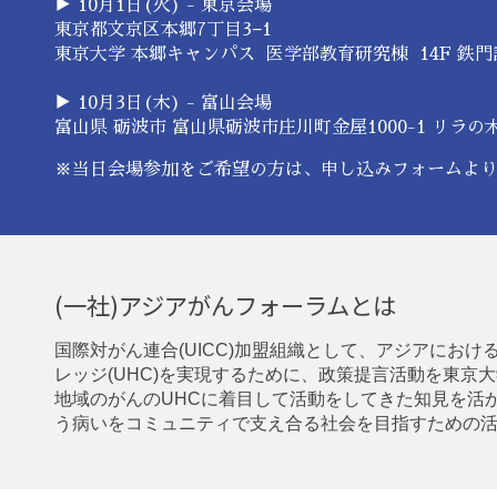
▶︎ 10月1日(火) - 東京
会場
東京都文京区本郷
7
丁目
3
−
1
東京大学 本郷キャンパス
医学部教育研究棟 14F 鉄
▶︎ 10月3日(木) - 富山
会場
富山県 砺波市
富山県砺波市庄川町金屋1000-1 リラの
※当日会場参加をご希望の方は、申し込みフォームよ
(一社)アジアがんフォーラムとは
国際対がん連合(UICC)加盟組織として、アジアにお
レッジ(UHC)を実現するために、政策提言活動を東京
地域のがんのUHCに着目して活動をしてきた知見を活
う病いをコミュニティで支え合る社会を目指すための