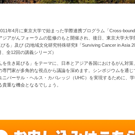
、2011年4月に東京大学で始まった学際連携プログラム「Cross-boundary
アジアがんフォーラムの監修のもと開催され、後日、東京大学大学
び (2)地域文化研究特殊研究Ⅱ「Surviving Cancer in As
年3月、全12回の講義シリーズ）
んを生き延びる」をテーマに、日本とアジア各国におけるがん対策
の専門家が多角的な視点から議論を深めます。シンポジウムを通じ
ユニバーサル・ヘルス・カバレッジ（UHC）を実現するために、
る貴重な機会となるでしょう。