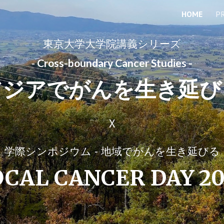
HOME
P
ip to main content
Skip to navigat
東京大学大学院講義シリーズ
-
Cross-boundary Cancer Studies -
アジアでがんを生き延び
X
学際シンポジウム - 地域でがんを生き延びる
OCAL CANCER DAY 20