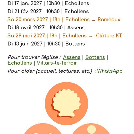
Di 17 jan. 202
7
| 10h30 | Echallens
Di
21
fév. 202
7
| 10h30 | Echallens
Sa
20
mars 2027 | 18h | Echallens
→
Rameaux
Di
18
avril 202
7
| 10h30 | Assens
Sa
29
mai 202
7
| 18h | Echallens → Clôture KT
Di 1
3
juin 202
7
| 10h30 | Bottens
Pour trouver l'église :
Assens
|
Bottens
|
Echallens
|
Villars-le-Terroir
Pour aider (accueil, lectures, etc.)
:
WhatsApp