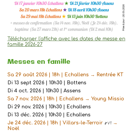
Télécharger l'affiche avec les dates de messe en
famille 2026-27
Messes en famille
Sa
29
août 202
6
| 18h | Echallens →
R
entrée KT
Di 1
3
sept 202
6
| 10h30 | Bottens
Di
4
oct. 202
6
| 10h30 | Assens
Sa
7
nov. 202
6
| 18h | Echallens →
Young M
issio
Di
29
nov. 202
6
| 10h30 | Echallens
Di 1
3
déc. 202
6
| 10h30 | Echallens
J
e 24 déc. 202
6
| 18h |
Villars-le-Terroir
→
🎵VT
Noël