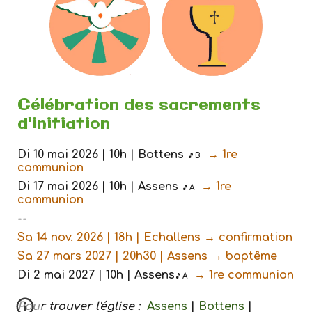
Célébration des sacrements
d'initiation
Di 10 mai 2026 | 10h | Bottens
→ 1re
🎵
B
communion
Di 17 mai 2026 | 10h | Assens
→ 1re
🎵
A
communion
--
Sa 1
4
nov. 202
6
| 18h | Echallens →
confirmation
Sa
27 mars 2027
| 20h30 |
Assens
→ baptême
Di
2
mai 202
7
| 10h |
Assens
→ 1re communion
🎵
A
Pour trouver l'église :
Assens
|
Bottens
|