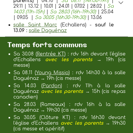
parents)
| 04.10 |
Sa 08.11 (14h30-19h)
|
29.11 | 13.12 | 10.01
|
24.01
|
07.02
|
28.02 |
Sa
14
.03 (11h-15h)
|
Sa
28
.0
3
(16h-19h30)
|
25.04
| 09.05 |
Sa 30.05 (16h30-19h30)
|
13.06
salle Saint Marc
(Echallens) -
sauf le
13.09 :
salle Daguénaz
Temps forts communs
Sa 30.08 (
Rentrée KT
) : rdv 16h devant l'église
d'Echallens
avec les
parents
→ 19h
(cis
messe)
Sa
08
.11 (
Young Missio
) : rdv
1
4
h30
à la salle
Daguénaz
→ 19h
(cis messe)
Sa
14.03
(
Pardon
) : rdv 11h à la salle
Daguénaz
avec les parents
→ 15h (cis repas
canadien)
Sa 28.0
3
(Rameaux) : rdv 16h à la salle
Daguénaz → 19h30
(cis messe)
Sa 30.05 (Clôture KT) : rdv 16h30
devant
l'église d'Echallens
avec les parents
→ 19h30
(cis messe et a
péritif
)