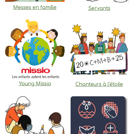
Messes en famille
Servants
Youn
g Mi
ssio
Chanteurs à l'étoile