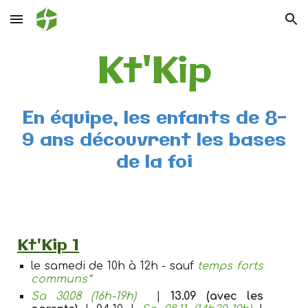
Skip to main content
Skip to navigation
Kt'Kip
En équipe, les enfants de 8-
9 ans découvrent les bases
de la foi
Kt'Kip 1
le samedi de 10h à 12h
- sauf
temps forts
communs*
Sa 30.08
(16h-19h)
|
13.09 (avec les