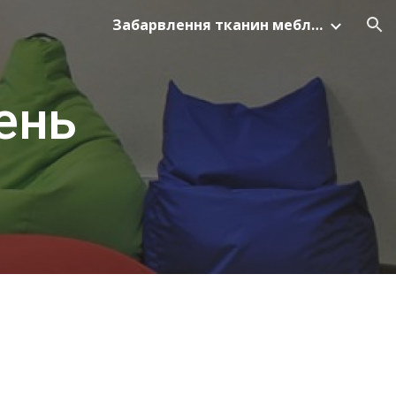
Забарвлення тканин меблевих
ion
ень