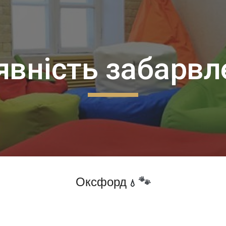
ip to main content
Skip to navigat
явність забарвл
Оксфорд
🐾
💧