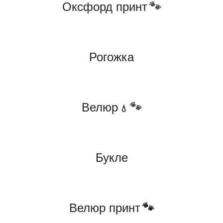
Оксфорд принт
🐾
Рогожка
Велюр
🐾
💧
Букл
е
Велюр принт
🐾