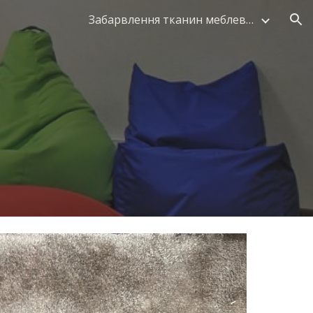
Забарвлення тканин меблевих
ion