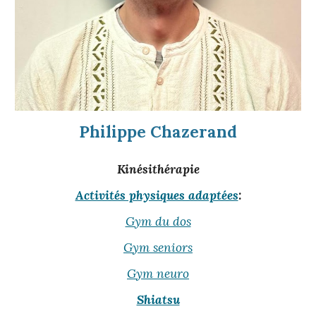
Philippe Chazerand
Kinésithérapie
Activités physiques adaptées
:
Gym du dos
Gym seniors
Gym neuro
Shiatsu