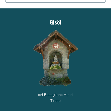
Gis
ö
l
del Battaglione Alpini
Tirano