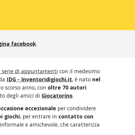
agina facebook
.
 serie di appuntamenti
 con il medesimo 
da 
IDG - Inventoridigiochi.it
, è nato 
nel 
llo scorso anno, con 
oltre 70 autori 
to degli amici di 
Giocatorino
.
occasione eccezionale
 per condividere 
i giochi
, per entrare in 
contatto con 
informale e amichevole, che caratterizza 