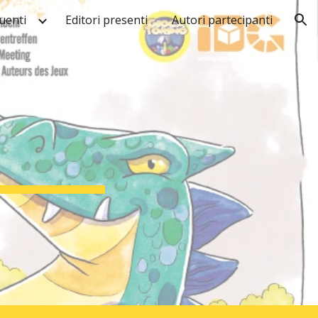
uenti
Editori presenti
Autori partecipanti
ion